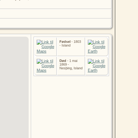
Fødsel
- 1803
- Island
Død
- 1 mai
1869 -
Nesþing, Island