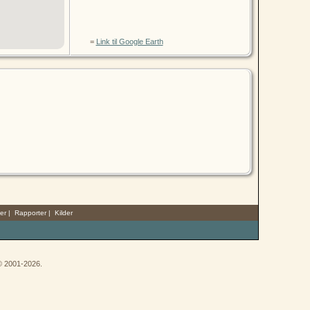
=
Link til Google Earth
er
|
Rapporter
|
Kilder
 © 2001-2026.