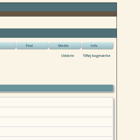
Find
Medie
Info
Udskriv
Tilføj bogmærke