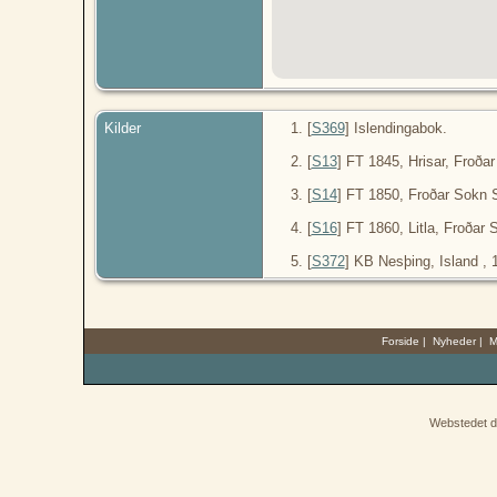
Kilder
[
S369
] Islendingabok.
[
S13
] FT 1845, Hrisar, Froða
[
S14
] FT 1850, Froðar Sokn S
[
S16
] FT 1860, Litla, Froðar 
[
S372
] KB Nesþing, Island , 
Forside
|
Nyheder
|
M
Webstedet d