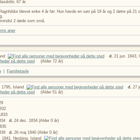
sdottir, 67 år.
agnhildur blevet enke 4 år før. Hun havde en søn på 19 år og 2 døtre på 21 o
g.
f mindst 2 døde som små.
rns aner
and
d.
21 jun. 1843, 
(Alder 72 år)
a
|
Familietavle
.
1795, Island
d.
27 j
(Alder 51 år)
29
832
1833
1834
d.
24 dec. 1834 (Alder 0 år)
835
1839
d.
26 maj 1840 (Alder 0 år)
. 1841, Nesþing, Island