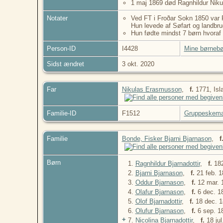
1 maj 1869 død Ragnhildur Nikula
Notater
Ved FT i Froðar Sokn 1850 var R
Hun levede af Søfart og landbru
Hun fødte mindst 7 børn hvora
Person-ID
I4428
Mine børnebø
Sidst ændret
3 okt. 2020
Far
Nikulas Erasmusson
,
f.
1771, Isl
Familie-ID
F1512
Gruppeskem
Familie
Bonde, Fisker Bjarni Bjarnason
,
f
Børn
1.
Ragnhildur Bjarnadottir
,
f.
18
2.
Bjarni Bjarnason
,
f.
21 feb. 1
3.
Oddur Bjarnason
,
f.
12 mar. 
4.
Olafur Bjarnason
,
f.
6 dec. 
5.
Olof Bjarnadottir
,
f.
18 dec. 1
6.
Olufur Bjarnason
,
f.
6 sep. 
+
7.
Nicolina Bjarnadottir
,
f.
18 jul