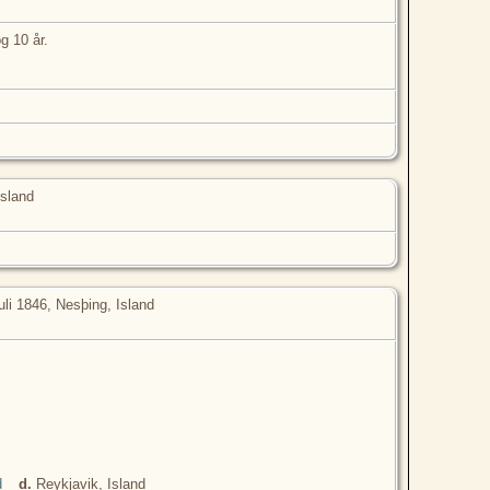
g 10 år.
Island
uli 1846, Nesþing, Island
d.
Reykjavik, Island