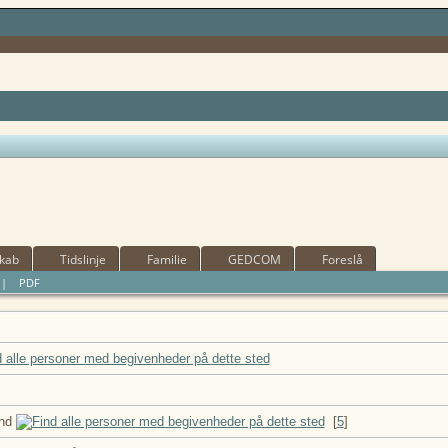
kab
Tidslinje
Familie
GEDCOM
Foreslå
|
PDF
and
[
5
]