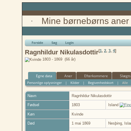
Mine børnebørns aner
Forside
Søg
Login
[
1
,
2
,
3
,
4
]
Ragnhildur Nikulasdottir
1803 - 1869 (66 år)
Egne data
Aner
Efterkommere
Slægts
Personlige oplysninger
|
Kilder
|
Begivenhedskort
|
Alle
Navn
Ragnhildur
Nikulasdottir
Fødsel
1803
Island
Køn
Kvinde
Død
1 mai 1869
Nesþing, Isl