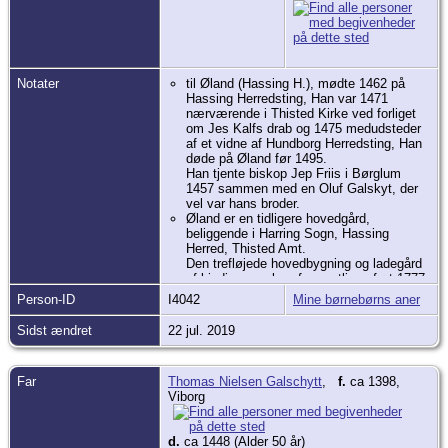
Notater
til Øland (Hassing H.), mødte 1462 på
Hassing Herredsting, Han var 1471
nærværende i Thisted Kirke ved forliget
om Jes Kalfs drab og 1475 medudsteder
af et vidne af Hundborg Herredsting, Han
døde på Øland før 1495.
Han tjente biskop Jep Friis i Børglum
1457 sammen med en Oluf Galskyt, der
vel var hans broder.
Øland er en tidligere hovedgård,
beliggende i Harring Sogn, Hassing
Herred, Thisted Amt.
Den trefløjede hovedbygning og ladegård
af bindingsværk er formentlig opført 1777-
1780. Ladebygningen blev genopført i
Person-ID
I4042
Mine børnebørns aner
1851 efter en brand. I 1867 blev
hovedbygningen gennemgribende
Sidst ændret
22 jul. 2019
ombygget, og blev endeligt nedrevet i
august 2015. Tæt ved gården er et lille
middelalderligt voldsted.
Far
Thomas Nielsen Galschytt
,
f.
ca 1398,
Øland tilhørte i 1300-tallet slægten Glob.
Viborg
Poul Glob, der i perioden 1348 til 1365
skrives til gården, kendes som en af
stormændene, der deltog i det jyske oprør
d.
ca 1448 (Alder 50 år)
mod grev Gert (1292-1340). Grev Gert var