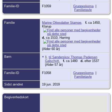
hertug i Holsten og havde både Fyn og
Familie-ID
F1059
Gruppeskema
|
Jylland i pant af kongemagten. Efter at
Familietavle
grev Gert blev dræbt af Niels Ebbesen i
1340, holdt Poul Glob sig på Valdemar
Atterdags (1320-1375) side. Men i 1357-
1358 hævdede en gruppe jyske
Familie
Marine Ottesdatter Stampe
,
f.
ca 1450,
stormænd igen deres selvstændighed og
Klarup
gjorde oprør mod Valdemar Atterdag,
blandt dem Poul Glob. Som straf herfor
måtte han 1365 afstå Øland til Kronen.
d.
ca 1510, Harring
(Alder 60 år)
Børn
+
1.
til Sønderskov Thomas Pedersen
Galschytt
,
f.
ca 1480
d.
efter 1537
(Alder 57 år)
Familie-ID
F1058
Gruppeskema
|
Familietavle
Sidst ændret
19 jun. 2019
Begivenhedskort