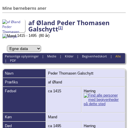
Mine børnebørns aner
af Øland Peder Thomasen
Galschytt
[
1
]
1415 - 1495 (80 år)
Personlige oplysninger
|
Medie
|
Kilder
|
Begivenhedskort
|
Alle
|
PDF
Navn
Peder Thomasen
Galschytt
Præfiks
af Øland
Fødsel
ca 1415
Harring
Køn
Mand
Død
ca 1495
Harring