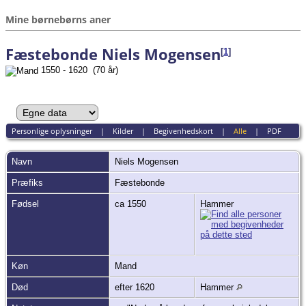
Mine børnebørns aner
Fæstebonde Niels Mogensen
[
1
]
1550 - 1620 (70 år)
Personlige oplysninger
|
Kilder
|
Begivenhedskort
|
Alle
|
PDF
Navn
Niels
Mogensen
Præfiks
Fæstebonde
Fødsel
ca 1550
Hammer
Køn
Mand
Død
efter 1620
Hammer