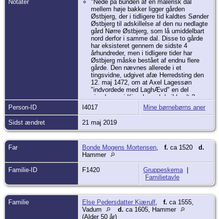
Notater
"Nede på bunden af en malerisk dal
mellem høje bakker ligger gården
Østbjerg, der i tidligere tid kaldtes Sønder
Østbjerg til adskillelse af den nu nedlagte
gård Nørre Østbjerg, som lå umiddelbart
nord derfor i samme dal. Disse to gårde
har eksisteret gennem de sidste 4
århundreder, men i tidligere tider har
Østbjerg måske bestået af endnu flere
gårde. Den nævnes allerede i et
tingsvidne, udgivet afæ Herredsting den
12. maj 1472, om at Axel Lagessøn
"indvordede med LaghÆvd" en del
ejendommei Kjær herred deriblandt 3
gårde iØ."
Person-ID
I4017
Mine børnebørns aner
I 1608 - 1620 nævnes i Sdr. Østbjerg
Sidst ændret
21 maj 2019
Niels Mogensen, mens der i 1552
nævnes en Mogens Mortensen, som
antagelig er far til Niels.
Far
Bonde Mogens Mortensen
,
f.
ca 1520
d.
Hammer
Else Pedersdatter Kjærulf og hendes
første mand Jørgen Jørgensen boede i
Familie-ID
F1420
Gruppeskema
|
Nr. Østbjerg, og efter mandens død
Familietavle
giftede Else sig med naboen Niels
Mogensen. Det ser ud til at fæstet af Nr.
Østbjerg blev givet til sønnen Jens
Jørgensen Kierulf, som nævnes her i
Familie
Else Pedersdatter Kjærulf
,
f.
ca 1555,
1610 - 12. Han overlod tilsyneladende
Vadum
d.
ca 1605, Hammer
fæstet til søsteren Karens mand Hans
(Alder 50 år)