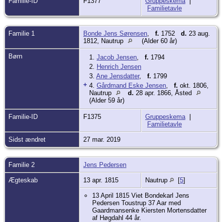
Familie-ID
F1377
Gruppeskema
|
Familietavle
Familie 1
Bonde Jens Sørensen
,
f.
1752
d.
23 aug.
1812, Nautrup
(Alder 60 år)
Børn
1.
Jacob Jensen
,
f.
1794
2.
Henrich Jensen
3.
Ane Jensdatter
,
f.
1799
+
4.
Gårdmand Eske Jensen
,
f.
okt. 1806,
Nautrup
d.
28 apr. 1866, Åsted
(Alder 59 år)
Familie-ID
F1375
Gruppeskema
|
Familietavle
Sidst ændret
27 mar. 2019
Familie 2
Jens Pedersen
Ægteskab
13 apr. 1815
Nautrup
[
5
]
13 April 1815 Viet Bondekarl Jens
Pedersen Toustrup 37 Aar med
Gaardmansenke Kiersten Mortensdatter
af Høgdahl 44 år.