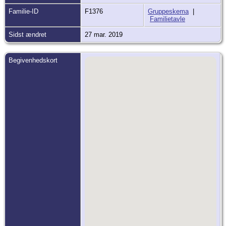
Familie-ID
F1376
Gruppeskema
|
Familietavle
Sidst ændret
27 mar. 2019
Begivenhedskort