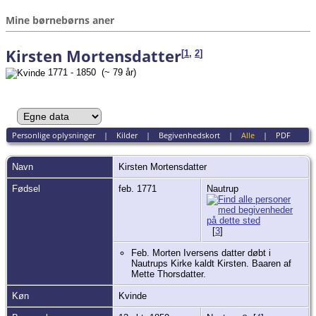
Mine børnebørns aner
Kirsten Mortensdatter
[
1
,
2
]
1771 - 1850 (~ 79 år)
Personlige oplysninger
|
Kilder
|
Begivenhedskort
|
Alle
|
PDF
Navn
Kirsten
Mortensdatter
Fødsel
feb. 1771
Nautrup
[
3
]
Feb. Morten Iversens datter døbt i
Nautrups Kirke kaldt Kirsten. Baaren af
Mette Thorsdatter.
Køn
Kvinde