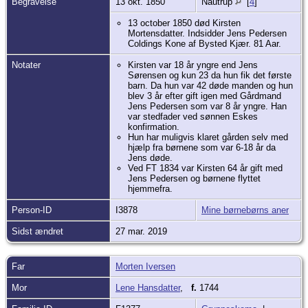
Begravelse
13 okt. 1850
Nautrup
[
4
]
13 october 1850 død Kirsten
Mortensdatter. Indsidder Jens Pedersen
Coldings Kone af Bysted Kjær. 81 Aar.
Notater
Kirsten var 18 år yngre end Jens
Sørensen og kun 23 da hun fik det første
barn. Da hun var 42 døde manden og hun
blev 3 år efter gift igen med Gårdmand
Jens Pedersen som var 8 år yngre. Han
var stedfader ved sønnen Eskes
konfirmation.
Hun har muligvis klaret gården selv med
hjælp fra børnene som var 6-18 år da
Jens døde.
Ved FT 1834 var Kirsten 64 år gift med
Jens Pedersen og børnene flyttet
hjemmefra.
Person-ID
I3878
Mine børnebørns aner
Sidst ændret
27 mar. 2019
Far
Morten Iversen
Mor
Lene Hansdatter
,
f.
1744