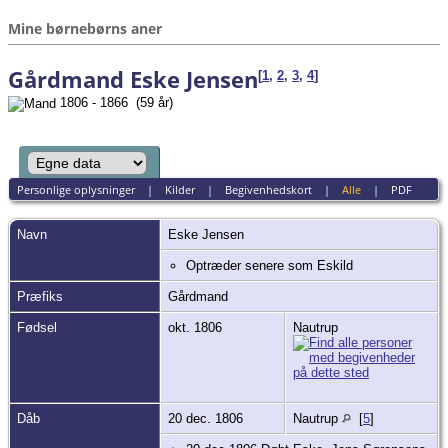
Mine børnebørns aner
Gårdmand Eske Jensen
[
1
,
2
,
3
,
4
]
1806 - 1866 (59 år)
Personlige oplysninger
|
Kilder
|
Begivenhedskort
|
Alle
|
PDF
Navn
Eske
Jensen
Optræder senere som Eskild
Præfiks
Gårdmand
Fødsel
okt. 1806
Nautrup
Dåb
20 dec. 1806
Nautrup
[
5
]