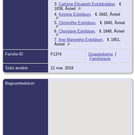
3.
Cathrine Elisabeth Eskildsdatter
,
f.
1839, Åsted
4.
Kirstine Eskildsen
,
f.
1842, Åsted
5.
Christoffer Eskildsen
,
f.
1845, Åsted
6.
Christiane Eskildsen
,
f.
1848, Åsted
7.
Ane Margrethe Eskildsen
,
f.
1851,
Åsted
Familie-ID
F1374
Gruppeskema
|
Familietavle
Sidst ændret
21 mar. 2019
Begivenhedskort