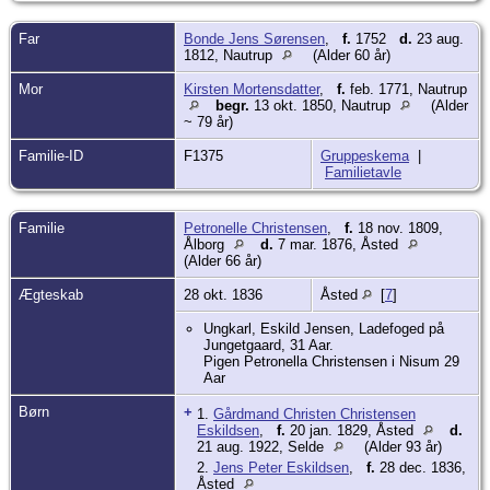
Kundskab og opførsel: maadelig.
Far
Bonde Jens Sørensen
,
f.
1752
d.
23 aug.
1812, Nautrup
(Alder 60 år)
Mor
Kirsten Mortensdatter
,
f.
feb. 1771, Nautrup
begr.
13 okt. 1850, Nautrup
(Alder
~ 79 år)
Familie-ID
F1375
Gruppeskema
|
Familietavle
Familie
Petronelle Christensen
,
f.
18 nov. 1809,
Ålborg
d.
7 mar. 1876, Åsted
(Alder 66 år)
Ægteskab
28 okt. 1836
Åsted
[
7
]
Ungkarl, Eskild Jensen, Ladefoged på
Jungetgaard, 31 Aar.
Pigen Petronella Christensen i Nisum 29
Aar
Børn
+
1.
Gårdmand Christen Christensen
Eskildsen
,
f.
20 jan. 1829, Åsted
d.
21 aug. 1922, Selde
(Alder 93 år)
2.
Jens Peter Eskildsen
,
f.
28 dec. 1836,
Åsted