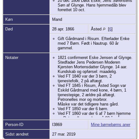
20 dec 1806 Døbt Eske, Jens Sørensens
Søn af Glynge. Hans hjemmedåb blev
forrettet 10 oct.
Køn
Mand
Død
28 apr. 1866
Åsted
[
6
]
Gift Gårdmand i Risum. Efterlader Enke
med 7 Børn. Født i Nautrup. 60 år
gammel.
Notater
1821 confirmeret Eske Jensen af Glynge.
Stedfader Jens Pedersen Moderen
Kjersten Mortensdatter Glynge. 14 aar.
Kundskab og opførsel: maadelig.
Ved FT 1840 var der 3 børn, 2
tjenestefolk, 2 på aftægt.
Ved FT 1845 i Risum, Åsted Sogn var
Eskild Gårdmand med kone, 4 børn, 1
tjenestepige, 2 ældre på aftægt.
Petronelles mor og morbror.
Måske var det tidligere hans gård.
Ved FT 1850 var der 6 børn.
Ved FT 1860 var der 6 af 7 børn hjemme
og Petronellas morbror på 83 år på
aftægt. Den ældste datter var væk.
Person-ID
I3869
Mine børnebørns aner
1821 confirmeret Eske Jensen af Glynge.
Stedfader Jens Pedersen Moderen
Sidst ændret
27 mar. 2019
Kjersten Mortensdatter Glynge. 14 aar.