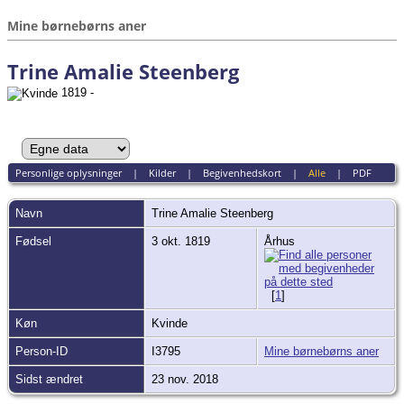
Mine børnebørns aner
Trine Amalie Steenberg
1819 -
Personlige oplysninger
|
Kilder
|
Begivenhedskort
|
Alle
|
PDF
Navn
Trine Amalie
Steenberg
Fødsel
3 okt. 1819
Århus
[
1
]
Køn
Kvinde
Person-ID
I3795
Mine børnebørns aner
Sidst ændret
23 nov. 2018