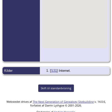
Kilder
[
S31
] Internet.
Skift til standardvisning
Webstedet drives af
The Next Generation of Genealogy Sitebuilding
v. 14.0.6,
forfattet af Darrin Lythgoe © 2001-2026.
Opdateres af
Anders Hasseriis
.