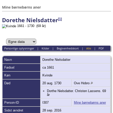
Mine børnebørns aner
Dorethe Nielsdatter
[
1
]
1661 - 1730 (69 år)
Personlige oplysninger
|
Kilder
|
Begivenhedskort
|
Alle
|
PDF
Navn
Dorethe
Nielsdatter
Fødsel
ca 1661
Køn
Kvinde
Død
20 aug. 1730
Ove Hobro
Dorthe Nielsdatter. Christen Lassens. 69
år
Person-ID
I307
Mine børnebørns aner
Sidst ændret
28 sep. 2016