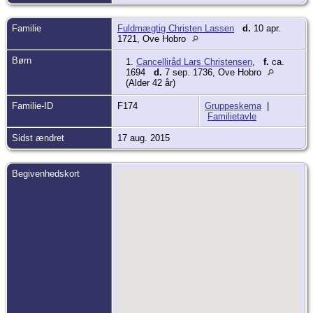
Familie
Fuldmægtig Christen Lassen
d.
10 apr.
1721, Ove Hobro
Børn
1.
Cancelliråd Lars Christensen
,
f.
ca.
1694
d.
7 sep. 1736, Ove Hobro
(Alder 42 år)
Familie-ID
F174
Gruppeskema
|
Familietavle
Sidst ændret
17 aug. 2015
Begivenhedskort