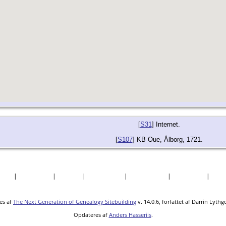
[
S31
] Internet.
[
S107
] KB Oue, Ålborg, 1721.
søgte
|
Efternavne
|
Billeder
|
Fortællinger
|
Dokumenter
|
Kirkegårde
|
Sted
es af
The Next Generation of Genealogy Sitebuilding
v. 14.0.6, forfattet af Darrin Lyth
Opdateres af
Anders Hasseriis
.