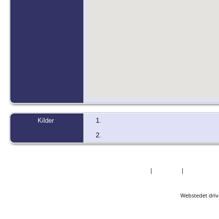
Kilder
Forside
|
Nyheder
|
Mest Efter
Webstedet driv