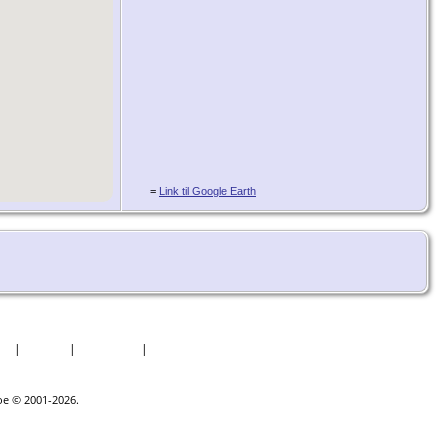
=
Link til Google Earth
er
|
Datoer
|
Rapporter
|
Kilder
goe © 2001-2026.