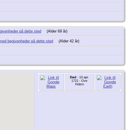
(Alder 69 år)
(Alder 42 år)
Død
- 10 apr.
1721 - Ove
Hobro