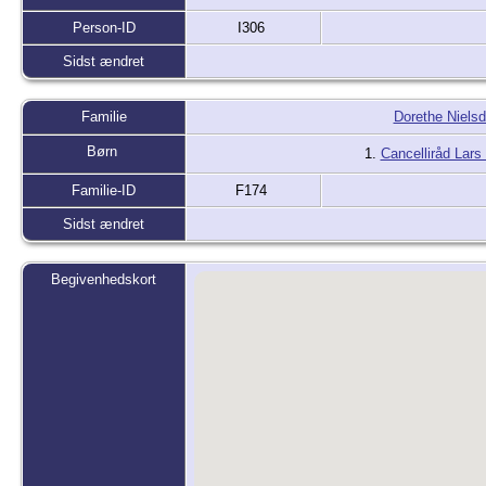
Person-ID
I306
Sidst ændret
Familie
Dorethe Nielsd
Børn
1.
Cancelliråd Lars
Familie-ID
F174
Sidst ændret
Begivenhedskort