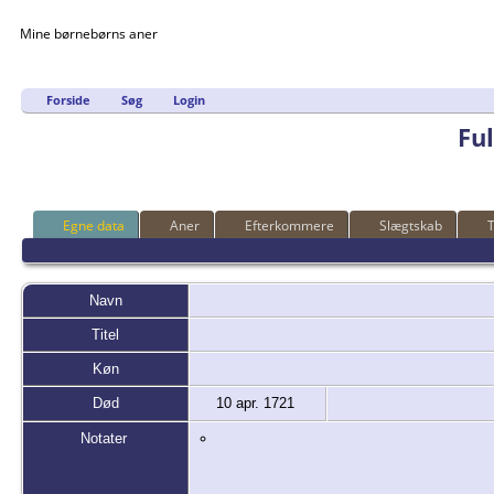
Mine børnebørns aner
Forside
Søg
Login
Fu
Egne data
Aner
Efterkommere
Slægtskab
T
Navn
Titel
Køn
Død
10 apr. 1721
Notater