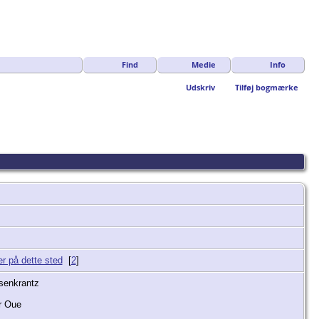
Find
Medie
Info
Udskriv
Tilføj bogmærke
[
2
]
osenkrantz
r Oue