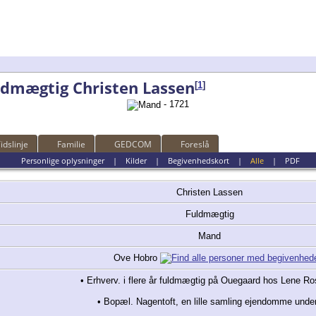
ldmægtig Christen Lassen
[
1
]
- 1721
idslinje
Familie
GEDCOM
Foreslå
Personlige oplysninger
|
Kilder
|
Begivenhedskort
|
Alle
|
PDF
Christen
Lassen
Fuldmægtig
Mand
Ove Hobro
• Erhverv. i flere år fuldmægtig på Ouegaard hos Lene R
• Bopæl. Nagentoft, en lille samling ejendomme unde