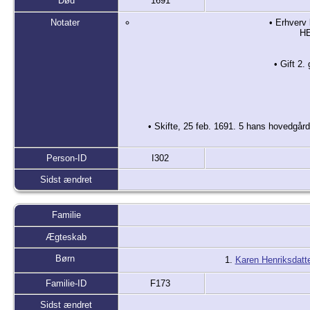
Død
1691
Notater
• Erhverv 
HE
• Gift 2
• Skifte, 25 feb. 1691. 5 hans hovedgå
Person-ID
I302
Sidst ændret
Familie
Ægteskab
Børn
1.
Karen Henriksdatte
Familie-ID
F173
Sidst ændret