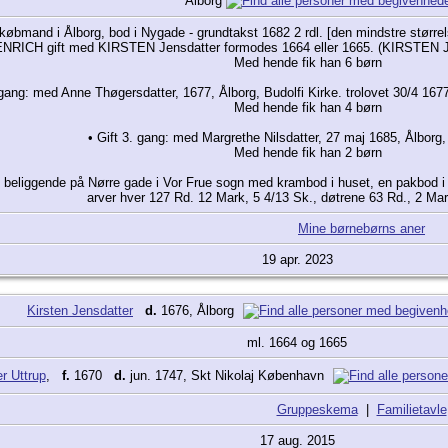
Ålborg
købmand i Ålborg, bod i Nygade - grundtakst 1682 2 rdl. [den mindstre størrels
NRICH gift med KIRSTEN Jensdatter formodes 1664 eller 1665. (KIRSTEN Jen
Med hende fik han 6 børn
. gang: med Anne Thøgersdatter, 1677, Ålborg, Budolfi Kirke. trolovet 30/4 167
Med hende fik han 4 børn
• Gift 3. gang: med Margrethe Nilsdatter, 27 maj 1685, Ålborg,
Med hende fik han 2 børn
rd beliggende på Nørre gade i Vor Frue sogn med krambod i huset, en pakbod 
arver hver 127 Rd. 12 Mark, 5 4/13 Sk., døtrene 63 Rd., 2 Mar
Mine børnebørns aner
19 apr. 2023
Kirsten Jensdatter
d.
1676, Ålborg
ml. 1664 og 1665
r Uttrup
,
f.
1670
d.
jun. 1747, Skt Nikolaj København
Gruppeskema
|
Familietavle
17 aug. 2015