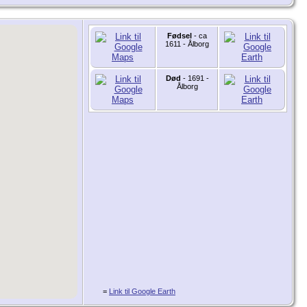
Fødsel
- ca
1611 - Ålborg
Død
- 1691 -
Ålborg
=
Link til Google Earth