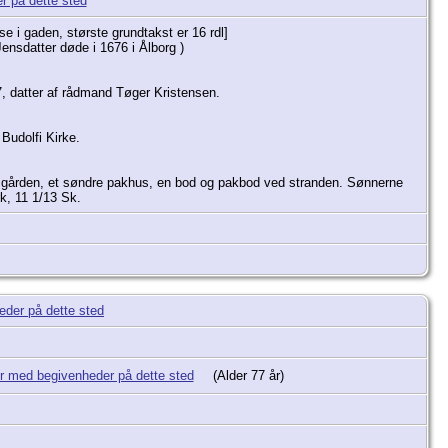
e i gaden, største grundtakst er 16 rdl]
sdatter døde i 1676 i Ålborg )
7, datter af rådmand Tøger Kristensen.
 Budolfi Kirke.
i gården, et søndre pakhus, en bod og pakbod ved stranden. Sønnerne
k, 11 1/13 Sk.
(Alder 77 år)