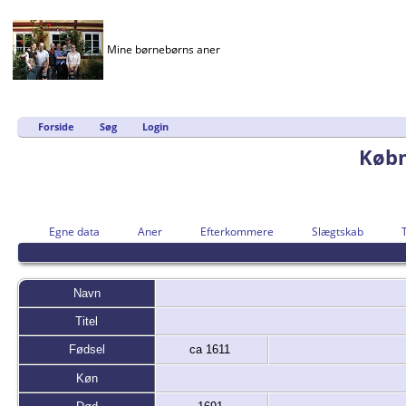
Mine børnebørns aner
Forside
Søg
Login
Købm
Egne data
Aner
Efterkommere
Slægtskab
Navn
Titel
Fødsel
ca 1611
Køn