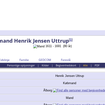
and Henrik Jensen Uttrup
[
1
]
1611 - 1691 (80 år)
Tidslinje
Familie
GEDCOM
Foreslå
Personlige oplysninger
|
Kilder
|
Begivenhedskort
|
Alle
|
PDF
Henrik Jensen
Uttrup
Købmand
Ålborg
Mand