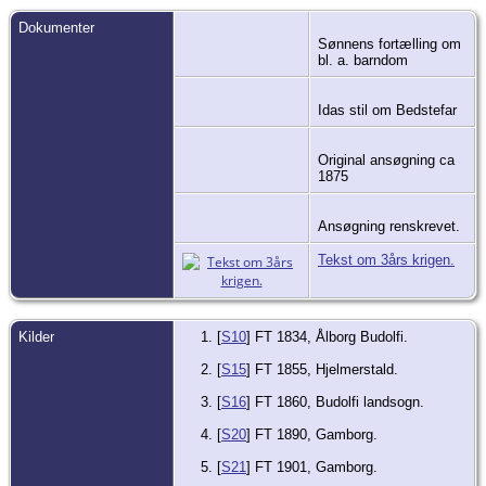
Dokumenter
Sønnens fortælling om
bl. a. barndom
Idas stil om Bedstefar
Original ansøgning ca
1875
Ansøgning renskrevet.
Tekst om 3års krigen.
Kilder
[
S10
] FT 1834, Ålborg Budolfi.
[
S15
] FT 1855, Hjelmerstald.
[
S16
] FT 1860, Budolfi landsogn.
[
S20
] FT 1890, Gamborg.
[
S21
] FT 1901, Gamborg.