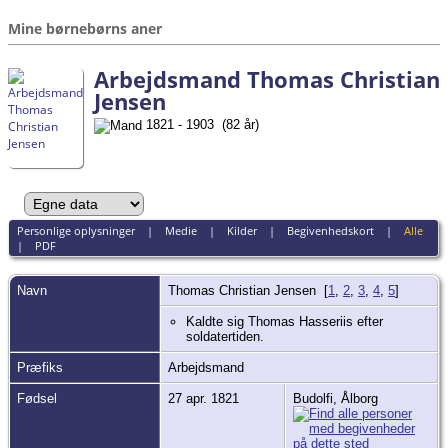
Mine børnebørns aner
Arbejdsmand Thomas Christian
Jensen
1821 - 1903 (82 år)
Personlige oplysninger
|
Medie
|
Kilder
|
Begivenhedskort
|
Alle
|
PDF
Navn
Thomas Christian
Jensen
[
1
,
2
,
3
,
4
,
5
]
Kaldte sig Thomas Hasseriis efter
soldatertiden.
Præfiks
Arbejdsmand
Fødsel
27 apr. 1821
Budolfi, Ålborg