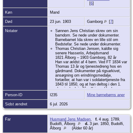
[
6
]
Køn
Mand
Død
23 jun. 1903
Gamborg
[
7
]
Notater
Sønnen Jens Christian skrev om sin
barndom. Se nede under dokumenter.
Barnebarnet Ida skrev en lille stil om
Bedstefar. Se nede under dokumenter.
Thomas Christian Jensen, kaldte sig
senere Hasseriis, Arbejdsmand
1821 Ålborg – 1903 Gamborg, 82 år
Han var ældst af 4 børn. Ved FT 1834 var
Thomas 13 år og tjenestedreng hos en
gårdmand. Dokumenter på rigsarkivet,
ansøgning om erindringsmedalje,
fortæller, at han var i soldatertjeneste fra
1843 til 1850, og at han deltog i den 1.
slesvigske krig 3års Krigen. Her bruges
første gang efternavnet Hasseriis, hvilket
Person-ID
I235
Mine børnebørns aner
var meget brugt i militæret. Den
befalende kunne ikke huske hvor de
Sidst ændret
6 jul. 2026
menige kom fra, når de red rundt i landet.
Han kaldte derfor på den som var
lokalkendt. Hasseriis. Thomas nævnes
Far
Husmand Jens Madsen
,
f.
4 aug. 1789,
også som krigsinvalid. Han havde efter
Budolfi, Ålborg
d.
3 jan. 1850, Budolfi,
slaget ved Fredericia en stiv arm. På sine
Ålborg
(Alder 60 år)
gamle dage fik han en krigspension.