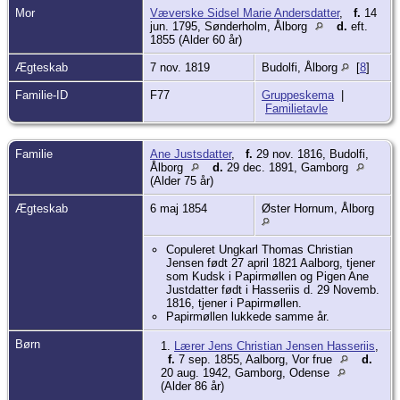
FT 1855 Thomas var 33 år, arbejdsmand
Mor
Væverske Sidsel Marie Andersdatter
,
f.
14
og gift med Ane, de boede i Hjelmarstald
jun. 1795, Sønderholm, Ålborg
d.
eft.
(se Ane), i baghuset til gården. I 1860
1855 (Alder 60 år)
boede de i et hus i Hasseriis med sønnen
Jens Christian. Der boede de også i 1880
Ægteskab
7 nov. 1819
hvor Thomas var 58 år og Ane 63 år. I
Budolfi, Ålborg
[
8
]
1881 flyttede de ned til sønnen Jens
Christian i Lind ved Herning, hvor hans
Familie-ID
F77
Gruppeskema
|
unge kone kom 1/2 år senere. 2 år efter
Familietavle
flyttede hele familien til Brund ved
Horsens og Thomas gik med køerne 10
mil. Et par år efter flyttede alle til
Familie
Ane Justsdatter
,
f.
29 nov. 1816, Budolfi,
Gamborg.
Ålborg
d.
29 dec. 1891, Gamborg
Rytteriet ( husarer og dragoner) har brugt
(Alder 75 år)
bynavn til de menige meget langt tilbage i
tiden og bruger fortsat traditionen.
Ægteskab
6 maj 1854
Øster Hornum, Ålborg
Rytteriet, den mest bevægelige enhed i
hæren, fandt det fornuftigt at kunne kalde
en lokalkendt mand frem for at ride
Copuleret Ungkarl Thomas Christian
forspids, det kunne være katastrofalt at
Jensen født 27 april 1821 Aalborg, tjener
ride forkert.
som Kudsk i Papirmøllen og Pigen Ane
Justdatter født i Hasseriis d. 29 Novemb.
Skikken med bynavn til soldaterne
1816, tjener i Papirmøllen.
stammer fra de mange tyske
Papirmøllen lukkede samme år.
befalingsmænd og officerer i den danske
hær tilbage fra 1600tallet. Officererne
Børn
1.
Lærer Jens Christian Jensen Hasseriis
,
kalde sig ofte et von og et stednavn og
f.
7 sep. 1855, Aalborg, Vor frue
d.
det har bredt sig også til danske
20 aug. 1942, Gamborg, Odense
befalingsmænd og soldater.
(Alder 86 år)