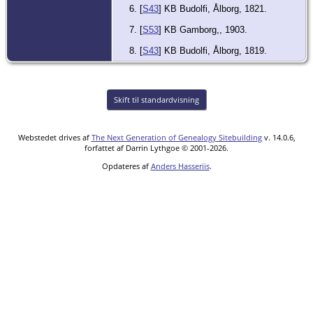
[
S43
] KB Budolfi, Ålborg, 1821.
[
S53
] KB Gamborg,, 1903.
[
S43
] KB Budolfi, Ålborg, 1819.
Skift til standardvisning
Webstedet drives af
The Next Generation of Genealogy Sitebuilding
v. 14.0.6,
forfattet af Darrin Lythgoe © 2001-2026.
Opdateres af
Anders Hasseriis
.