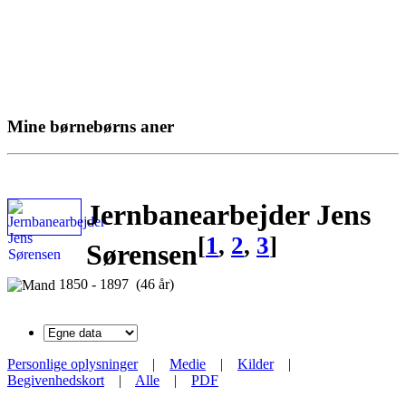
Mine børnebørns aner
Jernbanearbejder Jens
[
1
,
2
,
3
]
Sørensen
1850 - 1897 (46 år)
Personlige oplysninger
|
Medie
|
Kilder
|
Begivenhedskort
|
Alle
|
PDF