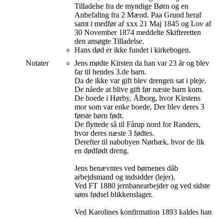
Tilladelse fra de myndige Børn og en
Anbefaling fra 2 Mænd. Paa Grund heraf
samt i medfør af xxx 21 Maj 1845 og Lov af
30 November 1874 meddelte Skifteretten
den ansøgte Tilladelse.
Hans død er ikke fundet i kirkebogen.
Notater
Jens mødte Kirsten da han var 23 år og blev
far til hendes 3.de barn.
Da de ikke var gift blev drengen sat i pleje.
De nåede at blive gift før næste barn kom.
De boede i Hørby, Ålborg, hvor Kirstens
mor som var enke boede. Der blev deres 3
første børn født.
De flyttede så til Fårup nord for Randers,
hvor deres næste 3 fødtes.
Derefter til nabobyen Nørbæk, hvor de fik
en dødfødt dreng.
Jens benævntes ved børnenes dåb
arbejdsmand og indsidder (lejer).
Ved FT 1880 jernbanearbejder og ved sidste
søns fødsel blikkenslager.
Ved Karolines konfirmation 1893 kaldes han