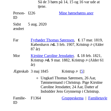
Så de 3 børn på 14, 15 og 16 var ude at
tjene.
Person-
I226
Mine børnebørns aner
ID
Sidst
5 aug. 2020
ændret
Far
Fyrbøder Thomas Sørensen
,
f.
17 mar. 1819,
København
d.
3 feb. 1907, Kristrup
(Alder
87 år)
Mor
Kirstine Caroline Jensdatter
,
f.
18 feb. 1821,
Kristrup
d.
9 mar. 1882, Kristrup
(Alder 61
år)
Ægteskab
3 maj 1845
Kristrup
[
5
]
Ungkarl Thomas Sørensen, 26 Aar,
Tømmermand i Christrup. Pige Kirstine
Caroline Jensdatter, 24 Aar, Datter af
Indsidder Jens Grynnerup i Christrup.
Familie-
F1364
Gruppeskema
|
Familietavle
ID