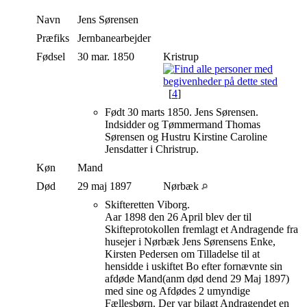
Navn
Jens
Sørensen
Præfiks
Jernbanearbejder
Fødsel
30 mar. 1850
Kristrup
[
4
]
Født 30 marts 1850. Jens Sørensen.
Indsidder og Tømmermand Thomas
Sørensen og Hustru Kirstine Caroline
Jensdatter i Christrup.
Køn
Mand
Død
29 maj 1897
Nørbæk
Skifteretten Viborg.
Aar 1898 den 26 April blev der til
Skifteprotokollen fremlagt et Andragende fra
husejer i Nørbæk Jens Sørensens Enke,
Kirsten Pedersen om Tilladelse til at
hensidde i uskiftet Bo efter fornævnte sin
afdøde Mand(anm død dend 29 Maj 1897)
med sine og Afdødes 2 umyndige
Fællesbørn. Der var bilagt Andragendet en