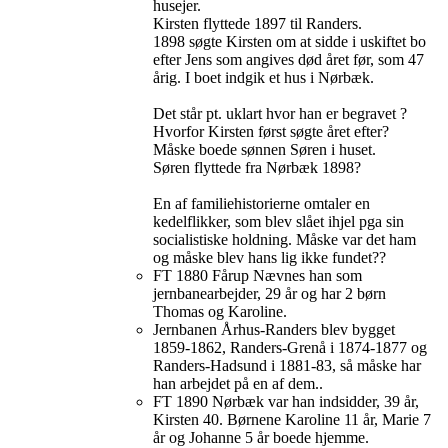
husejer.
Kirsten flyttede 1897 til Randers.
1898 søgte Kirsten om at sidde i uskiftet bo
efter Jens som angives død året før, som 47
årig. I boet indgik et hus i Nørbæk.
Det står pt. uklart hvor han er begravet ?
Hvorfor Kirsten først søgte året efter?
Måske boede sønnen Søren i huset.
Søren flyttede fra Nørbæk 1898?
En af familiehistorierne omtaler en
kedelflikker, som blev slået ihjel pga sin
socialistiske holdning. Måske var det ham
og måske blev hans lig ikke fundet??
FT 1880 Fårup Nævnes han som
jernbanearbejder, 29 år og har 2 børn
Thomas og Karoline.
Jernbanen Århus-Randers blev bygget
1859-1862, Randers-Grenå i 1874-1877 og
Randers-Hadsund i 1881-83, så måske har
han arbejdet på en af dem..
FT 1890 Nørbæk var han indsidder, 39 år,
Kirsten 40. Børnene Karoline 11 år, Marie 7
år og Johanne 5 år boede hjemme.