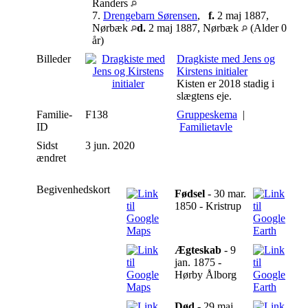
Randers
7.
Drengebarn Sørensen
,
f.
2 maj 1887,
Nørbæk
d.
2 maj 1887, Nørbæk
(Alder 0
år)
Billeder
Dragkiste med Jens og
Kirstens initialer
Kisten er 2018 stadig i
slægtens eje.
Familie-
F138
Gruppeskema
|
ID
Familietavle
Sidst
3 jun. 2020
ændret
Begivenhedskort
Fødsel
- 30 mar.
1850 - Kristrup
Ægteskab
- 9
jan. 1875 -
Hørby Ålborg
Død
- 29 maj