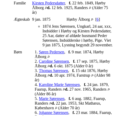
Familie
Kirsten Pedersdatter
,
f.
22 feb. 1849, Hørby
Ålborg
d.
12 feb. 1925, Randers
(Alder 75
år)
Ægteskab
9 jan. 1875
Hørby Ålborg
[
6
]
1874 Jens Sørensen, Ungkarl, 24 aar, xxx,
Indsidder i Hørby og Kirsten Pedersdatter,
25 Aar, datter af afdøde husmand Peder
Sørensen, Indsidderske i hørby, Pige. Viet
9 jan 1875, Lysning begyndt 29 november.
Børn
1.
Søren Pedersen
,
f.
9 mar. 1874, Hørby
Ålborg
2.
Caroline Sørensen
,
f.
17 sep. 1875, Hørby
Ålborg
d.
6 okt. 1875 (Alder 0 år)
3.
Thomas Sørensen
,
f.
15 okt 1876, Hørby
Ålborg
d.
10 apr. 1974, Farstrup
(Alder 98
år)
4.
Karoline Marie Sørensen
,
f.
24 jan. 1879,
Faarup, Randers
d.
27 nov. 1965, Randers
(Alder 86 år)
5.
Marie Sørensen
,
f.
6 aug. 1882, Faarup,
Randers
d.
22 jan. 1953, Skt Mathæus,
København
(Alder 70 år)
6.
Johanne Sørensen
,
f.
23 mar. 1884, Faarup,