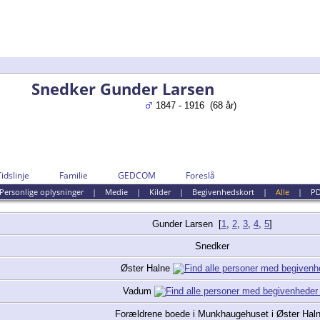
Snedker Gunder Larsen
1847 - 1916 (68 år)
Tidslinje
Familie
GEDCOM
Foreslå
Personlige oplysninger
|
Medie
|
Kilder
|
Begivenhedskort
|
Alle
|
P
Gunder
Larsen
[
1
,
2
,
3
,
4
,
5
]
Snedker
Øster Halne
Vadum
Forældrene boede i Munkhaugehuset i Øster Hal