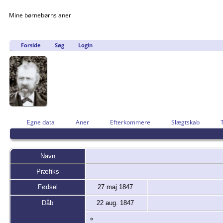
Mine børnebørns aner
Forside
Søg
Login
Egne data
Aner
Efterkommere
Slægtskab
Navn
Præfiks
Fødsel
27 maj 1847
Dåb
22 aug. 1847