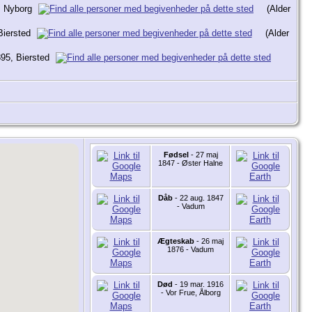
0, Nyborg
(Alder
Biersted
(Alder
895, Biersted
Fødsel
- 27 maj
1847 - Øster Halne
Dåb
- 22 aug. 1847
- Vadum
Ægteskab
- 26 maj
1876 - Vadum
Død
- 19 mar. 1916
- Vor Frue, Ålborg