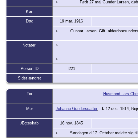
Født 27 maj Gunder Larsen, døb
Køn
Død
19 mar. 1916
Gunnar Larsen, Gift, alderdomsunders
Notater
Person-ID
I221
Sidst ændret
Far
Husmand Lars Chri
Mor
Johanne Gundersdatter
,
f.
12 dec. 1814, Bej
Ægteskab
16 nov. 1845
Søndagen d 17. October meldte sig ti