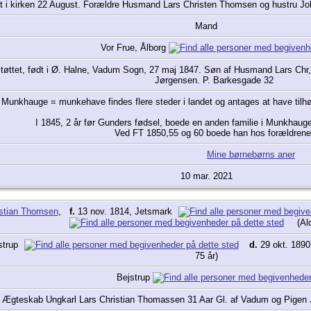
t i kirken 22 August. Forældre Husmand Lars Christen Thomsen og hustru J
Mand
Vor Frue, Ålborg
tøttet, født i Ø. Halne, Vadum Sogn, 27 maj 1847. Søn af Husmand Lars Chr,
Jørgensen. P. Barkesgade 32
Munkhauge = munkehave findes flere steder i landet og antages at have tilhør
I 1845, 2 år før Gunders fødsel, boede en anden familie i Munkhauge
Ved FT 1850,55 og 60 boede han hos forældrene
Mine børnebørns aner
10 mar. 2021
stian Thomsen
,
f.
13 nov. 1814, Jetsmark
(Al
strup
d.
29 okt. 189
75 år)
Bejstrup
l Ægteskab Ungkarl Lars Christian Thomassen 31 Aar Gl. af Vadum og Pigen J