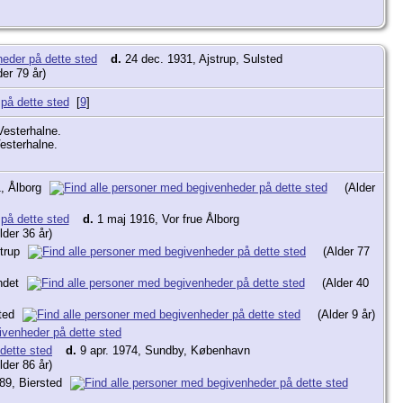
d.
24 dec. 1931, Ajstrup, Sulsted
der 79 år)
[
9
]
Vesterhalne.
esterhalne.
, Ålborg
(Alder
d.
1 maj 1916, Vor frue Ålborg
lder 36 år)
strup
(Alder 77
ndet
(Alder 40
sted
(Alder 9 år)
d.
9 apr. 1974, Sundby, København
lder 86 år)
89, Biersted