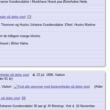
ohanne Gundersdatter i Munkhave Huset paa Østerhalne Hede.
[
7
]
 Thomsen og Hustru Johanne Gundersdatter. Efterl. Hustru Martine
t de tidligere mange klostre.
huset i Øster Halne.
.
d.
22 jul. 1896, Vadum
der 81 år)
0, Vadum
(Alder
[
8
]
ohanne Gundersdatter 30 aar gl. Af Beistrup. Viet d. 16 November.