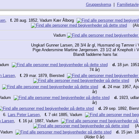
Gruppeskema
|
Familietavle
sen
,
f.
28 aug. 1852, Vadum Kær Ålborg
(Al
Vadum
Ungkarl Gunner Larsen, 28 3/4 år gl, Husmand og Tømrer i 
Pige Andersmine Martine Jørgensen. 23 1/2 af Knepholt i V
Blandt fadderne hans far.
Vadum
d.
18 jun. 1951
74 år)
n Larsen
,
f.
29 mar. 1879, Biersted
(A
m
d.
24 mar. 1957, Aj
år)
 Vadum
d.
1923, udla
år)
d.
29 sep. 1892, Bier
6.
Lars Peter Larsen
,
f.
7 okt 1885, Vadum
 Larsen
,
f.
16 jul. 1887, Vadum
(A
, Vadum
d.
15 jan. 18
(Alder 0 år)