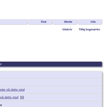
Find
Medie
Info
Udskriv
Tilføj bogmærke
DF
[
6
]
ne