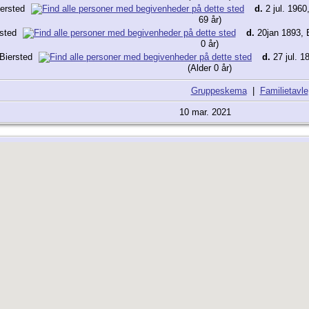
iersted
d.
2 jul. 196
69 år)
rsted
d.
20jan 1893, 
0 år)
 Biersted
d.
27 jul. 1
(Alder 0 år)
Gruppeskema
|
Familietavle
10 mar. 2021