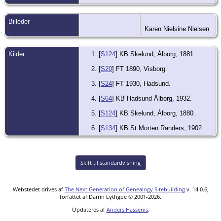
Billeder
Karen Nielsine Nielsen
Kilder
[
S124
] KB Skelund, Ålborg, 1881.
[
S20
] FT 1890, Visborg.
[
S24
] FT 1930, Hadsund.
[
S64
] KB Hadsund Ålborg, 1932.
[
S124
] KB Skelund, Ålborg, 1880.
[
S134
] KB St Morten Randers, 1902.
Skift til standardvisning
Webstedet drives af
The Next Generation of Genealogy Sitebuilding
v. 14.0.6,
forfattet af Darrin Lythgoe © 2001-2026.
Opdateres af
Anders Hasseriis
.