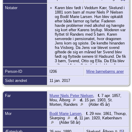
Notater
Karen blev født i Veddum Kær, Skelund i
1881 som barn af murer Niels P Nielsen
og Bodil Marie Larsen. Hun blev opkaldt
efter både farmor og farfar. Faderen
havde problemer med alkohol og hængte
sig kort efter Karens bryllup. Moderen var
flyttet til Randers med 5 børn. Karen
serverede i pensionatet, hvor dragonen
Jens kom og spiste. De kendte hinanden
fra Visborg. Da Jens var blevet svend
giftede de sig en måned før Svend blev
født og flyttede senere til Hadsund. De fik
3 børn, Svend, Otto og Ella. Da Ella blev
gift med Anton flyttede de ind hos Jens
og Karen. Tove, Frede og Bente blev født
Person-ID
I206
Mine børnebørns aner
i huset på Storegade.
Da Anton og Ella blev skilt i 1931 var
Sidst ændret
11 jan. 2017
Karen mor for pigerne et lille års tid til de
flyttede. Karen døde som 51 årig.
Far
Murer Niels Peter Nielsen
,
f.
7 apr. 1857,
Mou, Ålborg
d.
15 jan. 1903, St.
Morten, Randers
(Alder 45 år)
Mor
Bodil Marie Larsen
,
f.
29 nov. 1861, Thorup,
Skørping
d.
11 jan. 1920, København
(Alder 58 år)
Ægteskab
26 nov. 1880
Skelund, Ålborg
[
5
]