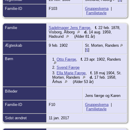
Familie-ID
F103
Gruppeskema
|
Familietavle
Familie
Sadelmager Jens Færge
,
f.
22 feb. 1878,
Visborg, Ålborg
d.
14 aug. 1959,
Hadsund
(Alder 81 år)
Ægteskab
9 feb. 1902
St. Morten, Randers
[
6
]
Børn
1.
Otto Færge
,
f.
23 apr. 1902, Randers
2.
Svend Færge
3.
Ella Marie Færge
,
f.
18 maj 1904, St.
Morten, Randers
d.
17 feb. 1958,
Århus
(Alder 53 år)
Billeder
Jens færge og Karen
Familie-ID
F10
Gruppeskema
|
Familietavle
Sidst ændret
11 jan. 2017