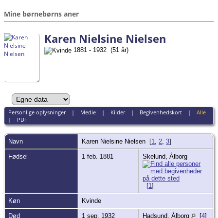
Mine børnebørns aner
Karen Nielsine Nielsen
1881 - 1932 (51 år)
Personlige oplysninger
|
Medie
|
Kilder
|
Begivenhedskort
|
Alle
|
PDF
Navn
Karen Nielsine
Nielsen
[
1
,
2
,
3
]
Fødsel
1 feb. 1881
Skelund, Ålborg
[
1
]
Køn
Kvinde
Død
1 sep. 1932
Hadsund, Ålborg
[
4
]