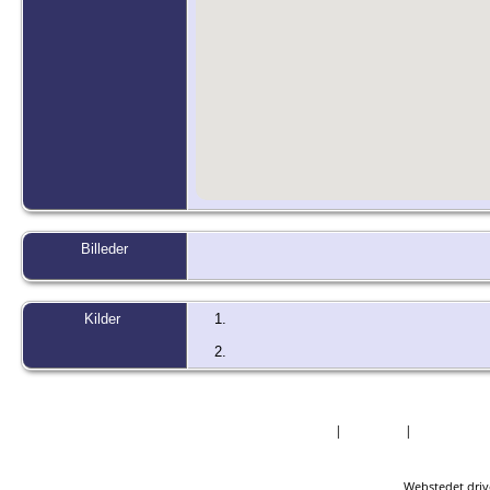
Billeder
Kilder
Forside
|
Nyheder
|
Mest Efter
Webstedet driv