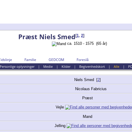
Præst Niels Smed
[
1
,
2
]
ca. 1510 - 1575 (65 år)
Tidslinje
Familie
GEDCOM
Foreslå
Personlige oplysninger
|
Medie
|
Kilder
|
Begivenhedskort
|
Alle
|
P
Niels
Smed
[
2
]
Nicolaus Fabricius
Præst
Vejle
Mand
Jelling