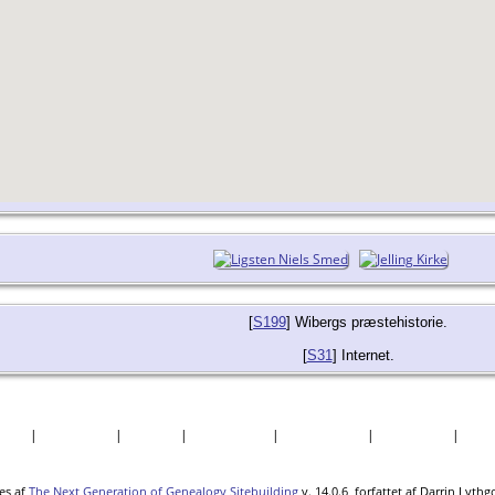
[
S199
] Wibergs præstehistorie.
[
S31
] Internet.
søgte
|
Efternavne
|
Billeder
|
Fortællinger
|
Dokumenter
|
Kirkegårde
|
Sted
es af
The Next Generation of Genealogy Sitebuilding
v. 14.0.6, forfattet af Darrin Lyth