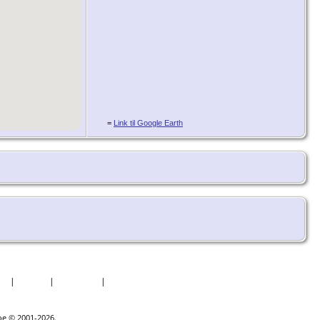
=
Link til Google Earth
er
|
Datoer
|
Rapporter
|
Kilder
goe © 2001-2026.