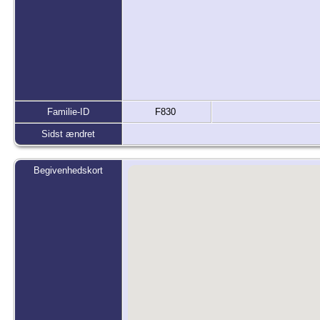
Familie-ID
F830
Sidst ændret
Begivenhedskort