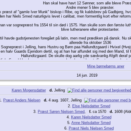
Han skal have havt 12 Sønner, som alle bleve Præs
Andre mener 5 blev præster.
sk præst af "gamle Iver Munk" biskop i Ribe, og fik kaldsbrev på Gadbjerg, hv
den har Niels Smed naturligvis levet i cølibat, men formentlig kort efter refo
or han var sognepræst fra 1554 til sin død i 1575. Han skulle som den første 
blive lutheranere eller protestanter.
dtil havde gudstjenesten foregået på latin, men med prædiken på dansk. Nu
allerede fra oktober 1536
 Sognepræst i Jelling, hans Hustru og Børn paa Hallundtzgaard i Hvixel (Hvej
n halv Gaards Ejendom dertil, og at han har affundet sig med den Mand, til
Hallundtzgaard. De skulle dog aarlig yde sædvanlig Afgift deraf 
Niels Smed blev begravet sammen med sin kone i koret. Se stenen nederst på 
Mine børnebørns aner
14 jun. 2019
Karen Mogensdatter
d.
Jelling
1.
Præst Anders Nielsen
d.
4 aug. 1607, Jelling
2.
Else Nielsdatter Smed
3.
Præst Søren Nielsen Smed
,
f.
ca 1570
d.
1608 (Alde
4.
Karen Nielsdatter Smed
5.
Anne Nielsdatter Smed
6.
Præst Niels Nielsen Smed