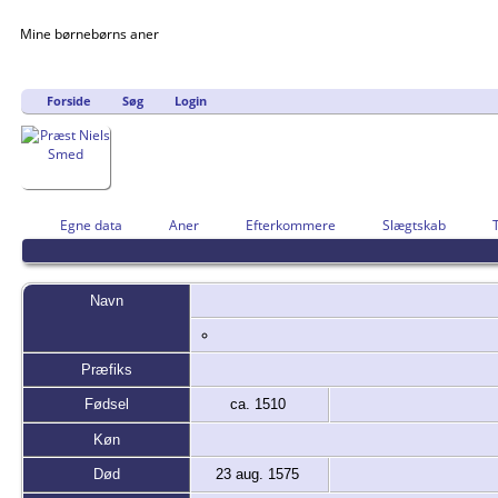
Mine børnebørns aner
Forside
Søg
Login
Egne data
Aner
Efterkommere
Slægtskab
Navn
Præfiks
Fødsel
ca. 1510
Køn
Død
23 aug. 1575