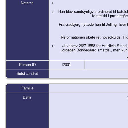
Notater
Han blev sandsynligvis ordineret til katol
første tid i præstegår
Fra Gadbjerg flyttede han til Jelling, hv
Reformationen skete ret hovedkulds. Hi
»Livsbrev 26/7 1558 for Hr. Niels Smed,
jordegen Bondegaard smstds., men kun e
Person-ID
I2001
Sidst ændret
Familie
Børn