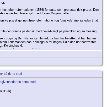
ter;
or han efter reformationen (1536) fortsatte som protestantisk præst. Den
rmationen er han blevet gift med Karen Mogensdatter.
lutherske præst gennemføre reformationen og ”omskole” menigheden til at
 skulle den foregå på dansk med hovedvægt på prædiken og salmesang
sel) Sogn og By i Nørvangs Herred, da han har berettet, at han har en
 hvem Lensmanden paa Koldinghus for nogen Tid siden har bortfæstet
paa Koldinghus«].
siden. Den er senere flyttet.
r 38 år)