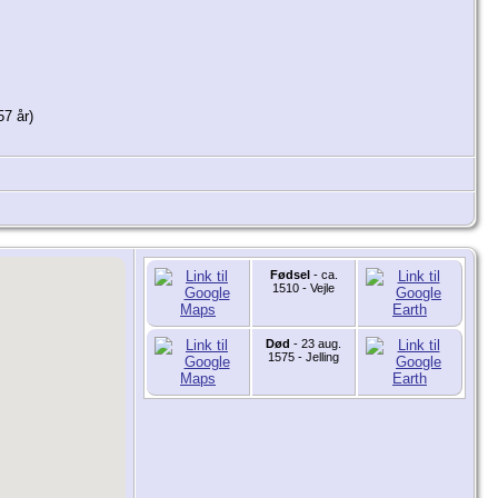
7 år)
Fødsel
- ca.
1510 - Vejle
Død
- 23 aug.
1575 - Jelling