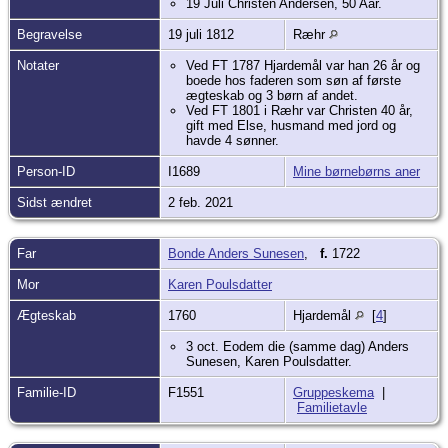
19 Juli Christen Andersen, 50 Aar.
Begravelse
19 juli 1812
Ræhr
Notater
Ved FT 1787 Hjardemål var han 26 år og
boede hos faderen som søn af første
ægteskab og 3 børn af andet.
Ved FT 1801 i Ræhr var Christen 40 år,
gift med Else, husmand med jord og
havde 4 sønner.
Person-ID
I1689
Mine børnebørns aner
Sidst ændret
2 feb. 2021
Far
Bonde Anders Sunesen
,
f.
1722
Mor
Karen Poulsdatter
Ægteskab
1760
Hjardemål
[
4
]
3 oct. Eodem die (samme dag) Anders
Sunesen, Karen Poulsdatter.
Familie-ID
F1551
Gruppeskema
|
Familietavle