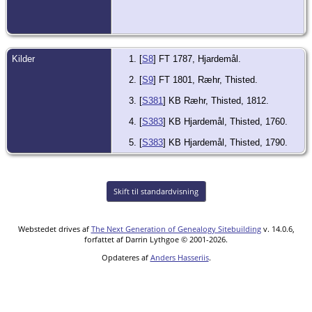
Kilder
[
S8
] FT 1787, Hjardemål.
[
S9
] FT 1801, Ræhr, Thisted.
[
S381
] KB Ræhr, Thisted, 1812.
[
S383
] KB Hjardemål, Thisted, 1760.
[
S383
] KB Hjardemål, Thisted, 1790.
Skift til standardvisning
Webstedet drives af
The Next Generation of Genealogy Sitebuilding
v. 14.0.6,
forfattet af Darrin Lythgoe © 2001-2026.
Opdateres af
Anders Hasseriis
.