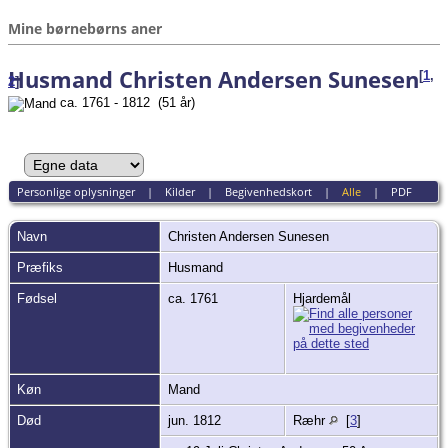
Mine børnebørns aner
Husmand Christen Andersen Sunesen
[
1
,
2
]
ca. 1761 - 1812 (51 år)
Personlige oplysninger
|
Kilder
|
Begivenhedskort
|
Alle
|
PDF
Navn
Christen Andersen
Sunesen
Præfiks
Husmand
Fødsel
ca. 1761
Hjardemål
Køn
Mand
Død
jun. 1812
Ræhr
[
3
]