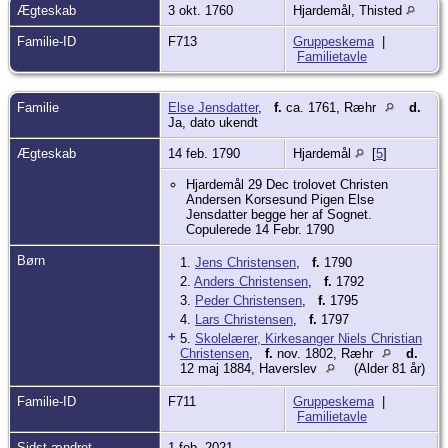
Ægteskab
3 okt. 1760
Hjardemål, Thisted
Familie-ID
F713
Gruppeskema
|
Familietavle
Familie
Else Jensdatter
,
f.
ca. 1761, Ræhr
d.
Ja, dato ukendt
Ægteskab
14 feb. 1790
Hjardemål
[
5
]
Hjardemål 29 Dec trolovet Christen
Andersen Korsesund Pigen Else
Jensdatter begge her af Sognet.
Copulerede 14 Febr. 1790
Børn
1.
Jens Christensen
,
f.
1790
2.
Anders Christensen
,
f.
1792
3.
Peder Christensen
,
f.
1795
4.
Lars Christensen
,
f.
1797
+
5.
Skolelærer, Kirkesanger Niels Christian
Christensen
,
f.
nov. 1802, Ræhr
d.
12 maj 1884, Haverslev
(Alder 81 år)
Familie-ID
F711
Gruppeskema
|
Familietavle
Sidst ændret
1 feb. 2021