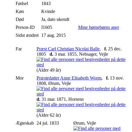
Fødsel
1843
Køn
Kvinde
Død
Ja, dato ukendt
Person-ID
I1605
Mine børnebørns aner
Sidst ændret
17 aug. 2015
Far
Præst Carl Christian Nicolai Balle
,
f.
25 dec.
1805
d.
3 mar. 1855, Nebsager, Vejle
(Alder 49 år)
Mor
Præstedatter Anne Elisabeth Worm
,
f.
13 nov.
1808, Ørum, Vejle
d.
31 mar. 1871, Horsens
(Alder 62 år)
Ægteskab
24 jul. 1833
Ørum, Vejle