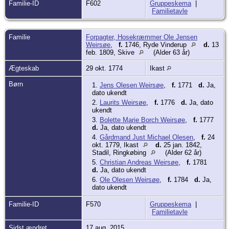
Familie-ID
F602
Gruppeskema
|
Familietavle
Familie
Forpagter, Hosekræmmer Ole Jensen
Weirsøe
,
f.
1746, Ryde Vinderup
d.
13
feb. 1809, Skive
(Alder 63 år)
Ægteskab
29 okt. 1774
Ikast
Børn
1.
Jens Olesen Weirsøe
,
f.
1771
d.
Ja,
dato ukendt
2.
Laurits Weirsøe
,
f.
1776
d.
Ja, dato
ukendt
3.
Bolette Marie Borch Weirsøe
,
f.
1777
d.
Ja, dato ukendt
4.
Gårdmand Just Michael Olesen
,
f.
24
okt. 1779, Ikast
d.
25 jan. 1842,
Stadil, Ringkøbing
(Alder 62 år)
5.
Christian Andreas Weirsøe
,
f.
1781
d.
Ja, dato ukendt
6.
Ole Olesen Weirsøe
,
f.
1784
d.
Ja,
dato ukendt
Familie-ID
F570
Gruppeskema
|
Familietavle
Sidst ændret
17 aug. 2015