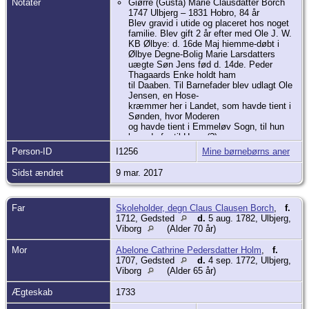
Notater
Giørre (Gusta) Marie Clausdatter Borch
1747 Ulbjerg – 1831 Hobro, 84 år
Blev gravid i utide og placeret hos noget
familie. Blev gift 2 år efter med Ole J. W.
KB Ølbye: d. 16de Maj hiemme-døbt i
Ølbye Degne-Bolig Marie Larsdatters
uægte Søn Jens fød d. 14de. Peder
Thagaards Enke holdt ham
til Daaben. Til Barnefader blev udlagt Ole
Jensen, en Hose-
kræmmer her i Landet, som havde tient i
Sønden, hvor Moderen
og havde tient i Emmeløv Sogn, til hun
kom derfra til Houer(?)
Sogn, hvor hendes Fader boer, og var der
Person-ID
I1256
Mine børnebørns aner
en kort Tid, til
hun saa for faae Uger siden kom her til
Sidst ændret
9 mar. 2017
Ølbye Degne-Bolig.
At hun omtales som Larsdatter nogle
steder formoder jeg er en læsefejl –
Far
Skoleholder, degn Claus Clausen Borch
,
f.
Clausdatter.
1712, Gedsted
d.
5 aug. 1782, Ulbjerg,
Hun fødte 5 sønner og en datter.
Viborg
(Alder 70 år)
Boede efter mandens død hos en søn der
var bager i Hobro.
Mor
Abelone Cathrine Pedersdatter Holm
,
f.
1707, Gedsted
d.
4 sep. 1772, Ulbjerg,
Viborg
(Alder 65 år)
Ægteskab
1733