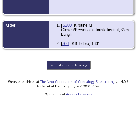
Kilder
[
S200
] Kirstine M
Olesen/Personalhistorisk Institut, Øen
Langli.
[
S71
] KB Hobro, 1831.
Skift til standardvisning
Webstedet drives af
The Next Generation of Genealogy Sitebuilding
v. 14.0.6,
forfattet af Darrin Lythgoe © 2001-2026.
Opdateres af
Anders Hasseriis
.