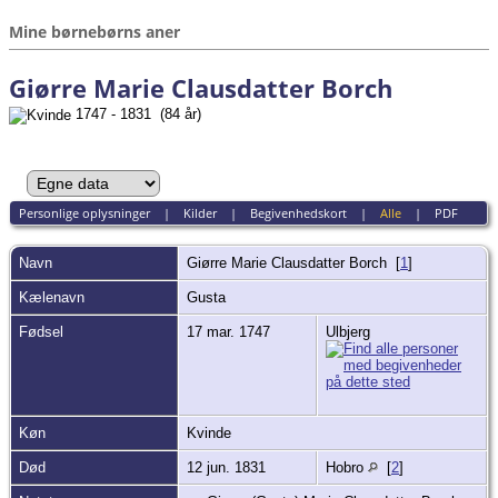
Mine børnebørns aner
Giørre Marie Clausdatter Borch
1747 - 1831 (84 år)
Personlige oplysninger
|
Kilder
|
Begivenhedskort
|
Alle
|
PDF
Navn
Giørre Marie Clausdatter
Borch
[
1
]
Kælenavn
Gusta
Fødsel
17 mar. 1747
Ulbjerg
Køn
Kvinde
Død
12 jun. 1831
Hobro
[
2
]