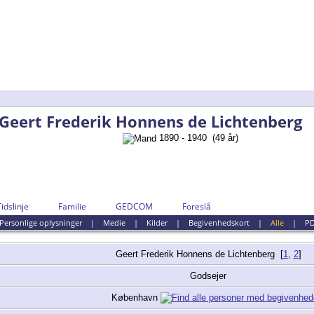
Geert Frederik Honnens de Lichtenberg
1890 - 1940 (49 år)
Tidslinje
Familie
GEDCOM
Foreslå
Personlige oplysninger
|
Medie
|
Kilder
|
Begivenhedskort
|
Alle
|
P
Geert Frederik Honnens
de Lichtenberg
[
1
,
2
]
Godsejer
København