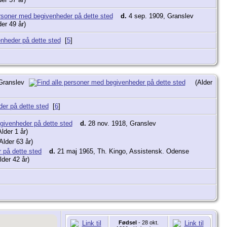
d.
4 sep. 1909, Granslev
der 49 år)
[
5
]
 Granslev
(Alder
[
6
]
d.
28 nov. 1918, Granslev
lder 1 år)
lder 63 år)
d.
21 maj 1965, Th. Kingo, Assistensk. Odense
lder 42 år)
Fødsel
- 28 okt.