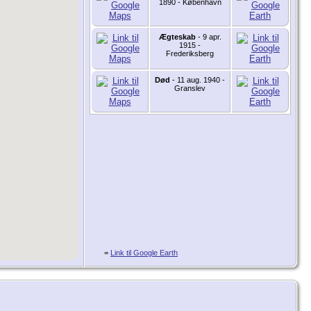
1890 - København
Ægteskab
- 9 apr.
1915 -
Frederiksberg
Død
- 11 aug. 1940 -
Granslev
=
Link til Google Earth