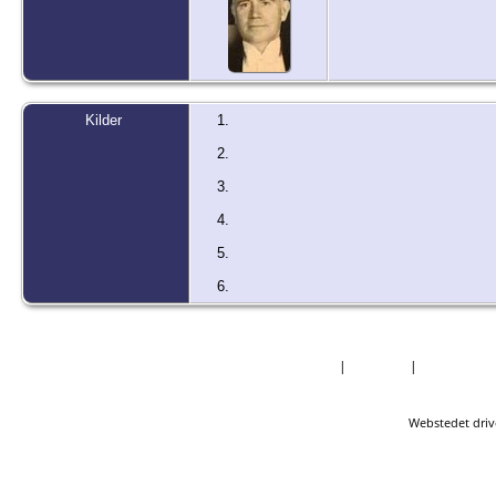
Kilder
Forside
|
Nyheder
|
Mest Efter
Webstedet driv