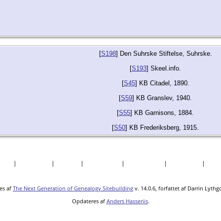
[
S198
] Den Suhrske Stiftelse, Suhrske.
[
S193
] Skeel.info.
[
S45
] KB Citadel, 1890.
[
S59
] KB Granslev, 1940.
[
S55
] KB Garnisons, 1884.
[
S50
] KB Frederiksberg, 1915.
søgte
|
Efternavne
|
Billeder
|
Fortællinger
|
Dokumenter
|
Kirkegårde
|
Sted
es af
The Next Generation of Genealogy Sitebuilding
v. 14.0.6, forfattet af Darrin Lyth
Opdateres af
Anders Hasseriis
.