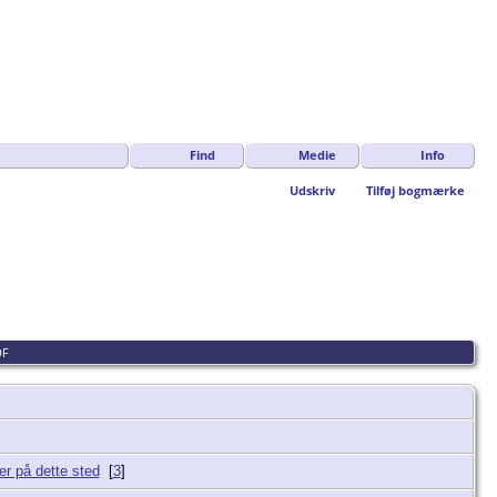
Find
Medie
Info
Udskriv
Tilføj bogmærke
DF
[
3
]