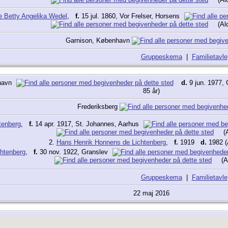
e Betty Angelika Wedel
,
f.
15 jul. 1860, Vor Frelser, Horsens
(Al
Garnison, København
Gruppeskema
|
Familietavle
nhavn
d.
9 jun. 1977,
85 år)
Frederiksberg
tenberg
,
f.
14 apr. 1917, St. Johannes, Aarhus
(A
2.
Hans Henrik Honnens de Lichtenberg
,
f.
1919
d.
1982 (A
chtenberg
,
f.
30 nov. 1922, Granslev
(A
Gruppeskema
|
Familietavle
22 maj 2016