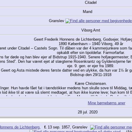
Citadel
Mand
Granslev
Viborg Amt
Geert Frederik Honnens de Lichtenberg, Godsejer, Hofjæ
1890 København – 1940 Viborg, 49 år
eret under Citadel – Castels Sogn. Til dåben var der 4 kammerjunkere som f
opkaldt efter sin tipoldefar. Farmorfarfar.
s far døde og han blev ejer af Bidstrup 1915-1940. Senere hofjægermester; Bi
ns Sted”. Den har været ejet af slægterne Rosenkrantz og Gyldenstjerne før 
eje. 9. gen. er ejer fra 1989.
Geert og Asta mistede deres første datter ved en ulykke, da hun var 1½ år g
Bidstrup den 29/11-1918
Kære Christensen.
le Inger. Hun havde fået fat i tændstikker medens hun skulle sove til Middag, 
n lod ikke til at være så slemt medtaget, at hun ikke kunne leve; hun kom t
nde; hendes Lunger var ødelagte og i Gaar Morges Kl 2 gjorde Røgforgiftning
vi havde. Vi begraver hende i dyb stilhed. Deres bedr
Mine børnebørns aner
Geert.
28 jul. 2020
onnens de Lichtenberg
,
f.
13 sep. 1857, Granslev
(Al