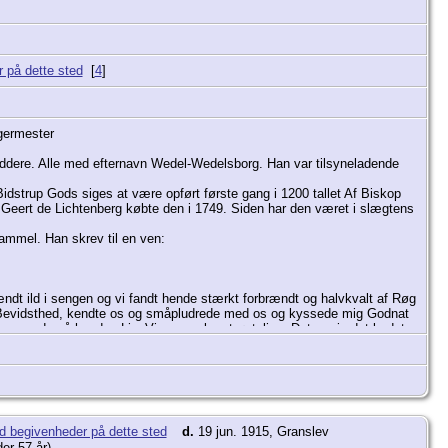
[
4
]
germester
addere. Alle med efternavn Wedel-Wedelsborg. Han var tilsyneladende
dstrup Gods siges at være opført første gang i 1200 tallet Af Biskop
Geert de Lichtenberg købte den i 1749. Siden har den været i slægtens
ammel. Han skrev til en ven:
tændt ild i sengen og vi fandt hende stærkt forbrændt og halvkvalt af Røg
il Bevidsthed, kendte os og småpludrede med os og kyssede mig Godnat
en ende på hendes Liv. Vi er ganske utrøstelige. Det var jo det bedste
øvede.
d.
19 jun. 1915, Granslev
der 57 år)