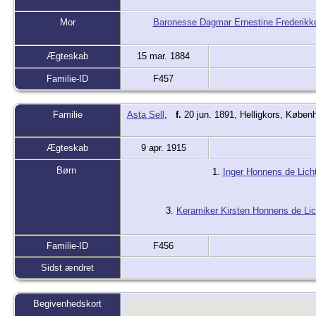
Mor
Baronesse Dagmar Ernestine Frederikk
Ægteskab
15 mar. 1884
Familie-ID
F457
Familie
Asta Sell
,
f.
20 jun. 1891, Helligkors, Købe
Ægteskab
9 apr. 1915
Børn
1.
Inger Honnens de Lich
3.
Keramiker Kirsten Honnens de Li
Familie-ID
F456
Sidst ændret
Begivenhedskort