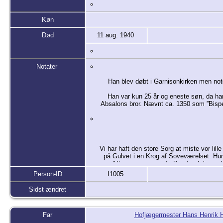
Køn
Død
11 aug. 1940
Notater
Han blev døbt i Garnisonkirken men not
Han var kun 25 år og eneste søn, da han
Absalons bror. Nævnt ca. 1350 som ”Bispe
Vi har haft den store Sorg at miste vor lil
på Gulvet i en Krog af Soveværelset. Hu
om Aftenen, men næste Dag tog feberen he
Person-ID
I1005
Sidst ændret
Far
Hofjægermester Hans Henrik H