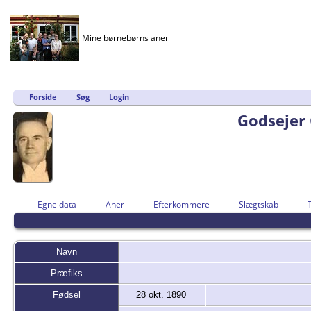
Mine børnebørns aner
Forside
Søg
Login
Godsejer 
Egne data
Aner
Efterkommere
Slægtskab
Navn
Præfiks
Fødsel
28 okt. 1890