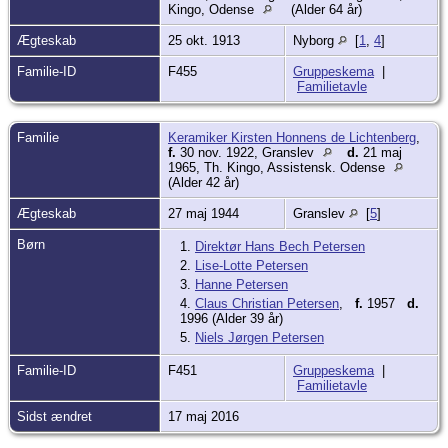
Kingo, Odense
(Alder 64 år)
og ved jernbanespor optimal. Møllen
brændte dog i 1911 og måtte genopføres.
Ægteskab
25 okt. 1913
I dag (1999) er Munke Mølle en del af
Nyborg
[
1
,
4
]
Cerealia-koncernen. Den har malet støt
under 38 konger og to dronninger og er
Familie-ID
F455
Gruppeskema
|
Danmarks ældste, endnu fungerende
Familietavle
virksomhed.
I 1935 omdannedes Møllen til fami¬lie-
aktieselskab.
Familie
Keramiker Kirsten Honnens de Lichtenberg
,
Frank var meddirektør fra 1957 og
f.
30 nov. 1922, Granslev
d.
21 maj
fratrådte i 1976.
1965, Th. Kingo, Assistensk. Odense
Møllerens Fond er grundlagt i 1970 af
(Alder 42 år)
Møller Frank Petersen, Munke Mølle.
Fonden yder blandt andet støtte til
Ægteskab
27 maj 1944
Granslev
[
5
]
fremme af samfundsgavnlige formål.
Børn
1.
Direktør Hans Bech Petersen
2.
Lise-Lotte Petersen
3.
Hanne Petersen
4.
Claus Christian Petersen
,
f.
1957
d.
1996 (Alder 39 år)
5.
Niels Jørgen Petersen
Familie-ID
F451
Gruppeskema
|
Familietavle
Sidst ændret
17 maj 2016