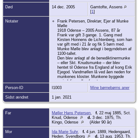
Død
14 dec. 2005
Gamtofte, Assens
[
1
]
Notater
Frank Petersen, Direktør, Ejer af Munke
Mølle
1918 Odense – 2005 Assens, 87 år
Frank var gift 3 gange. 1. Gang med
Kirsten Honnens de Lichtenberg, som han
var gift med i 21 år og fik 5 børn med.
Munke Mølle blev anlagt i begyndelsen af
1100-tallet.
Den blev anlagt af de benediktinermunke
– eller Skt. Knudsmunke – der blev
hentet til Odense fra England af kong Erik
Ejegod. Vandmøllen lå ved åen neden for
munkenes kloster. Munkene byggede
oprindelig møllen for at være
selvforsynende med det daglige brød,
Person-ID
I1003
Mine børnebørns aner
men i 1135 fik munkene tilladelse til også
at male korn til byens borgere. I et brev
Sidst ændret
1 jan. 2021
fra 1175 bestemte kong Valdemar den
Store, at borgerne i Odense skulle lade
deres korn male på Munke Mølle, så
Far
Møller Hans Petersen
,
f.
22 maj 1885, Sct.
byen kunne være selvforsynende med
Knud, Odense
d.
3 dec. 1975, Th.
mel.
Kingo, Odense
(Alder 90 år)
Munke Mølle flyttede i 1905 til Odense
Havn og blev omdannet til en moderne
Mor
Ida Marie Suhr
,
f.
4 jun. 1889, Hedengaard,
dampmølle. Kapaciteten blev forøget, og
Heden, Svendborg
d.
13 aug. 1953, Th.
samtidig var beliggenheden ved havnen