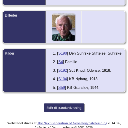
Billeder
Kilder
[
S198
] Den Suhrske Stiftelse, Suhrske.
[
S4
] Familie.
[
S192
] Sct Knud, Odense, 1918.
[
S104
] KB Nyborg, 1913.
[
S59
] KB Granslev, 1944.
Skift til standardvisning
Webstedet drives af
The Next Generation of Genealogy Sitebuilding
v. 14.0.6,
forfattet af Darrin Lythgoe © 2001-2026.