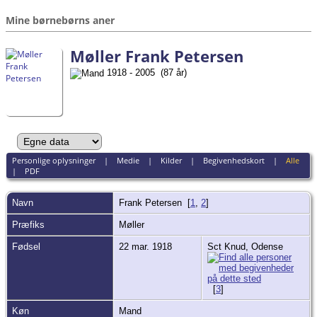
Mine børnebørns aner
Møller Frank Petersen
1918 - 2005 (87 år)
Personlige oplysninger
|
Medie
|
Kilder
|
Begivenhedskort
|
Alle
|
PDF
Navn
Frank
Petersen
[
1
,
2
]
Præfiks
Møller
Fødsel
22 mar. 1918
Sct Knud, Odense
[
3
]
Køn
Mand