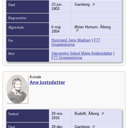
Død
23 jun.
Gamborg
1903
Begravelse
Ægteskab
6 maj
Øster Hornum, Ålborg
1854
Far
Husmand Jens Madsen
|
F77
Gruppeskema
Mor
Væverske Sidsel Marie Andersdatter
|
F77 Gruppeskema
Kvinde
Ane Justsdatter
Fødsel
29 nov.
Budolfi, Ålborg
1816
Død
29 dec.
Gamborg