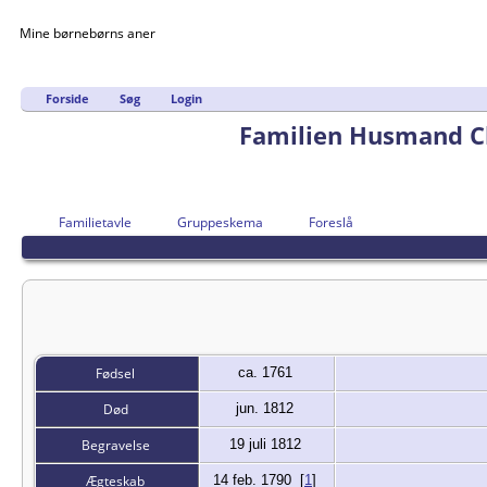
Mine børnebørns aner
Forside
Søg
Login
Familien Husmand Ch
Familietavle
Gruppeskema
Foreslå
Fødsel
ca. 1761
Død
jun. 1812
Begravelse
19 juli 1812
Ægteskab
14 feb. 1790
[
1
]