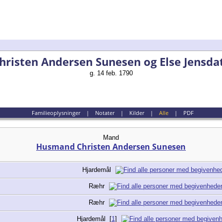
risten Andersen Sunesen og Else Jensda
g. 14 feb. 1790
Familieoplysninger
|
Notater
|
Kilder
|
Alle
|
PDF
Mand
Husmand Christen Andersen Sunesen
Hjardemål
Ræhr
Ræhr
Hjardemål
[
1
]