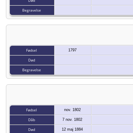
Død
Begravelse
Fødsel
1797
Død
Begravelse
Fødsel
nov. 1802
Dåb
7 nov. 1802
Død
12 maj 1884