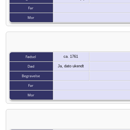
Far
Mor
Fødsel
ca. 1761
Død
Ja, dato ukendt
Begravelse
Far
Mor