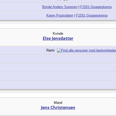
Bonde Anders Sunesen
|
F1551 Gruppeskema
Karen Poulsdatter
|
F1551 Gruppeskema
Kvinde
Else Jensdatter
Ræhr
Mand
Jens Christensen