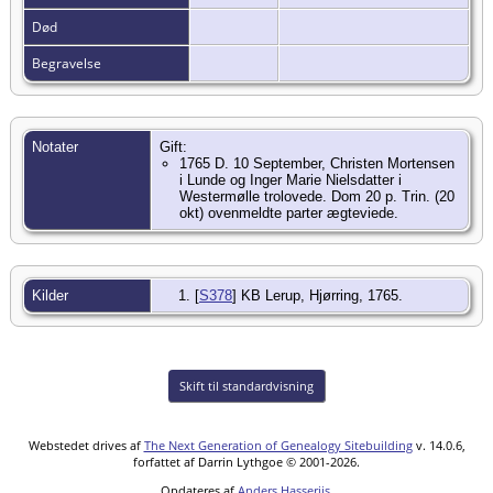
Død
Begravelse
Notater
Gift:
1765 D. 10 September, Christen Mortensen
i Lunde og Inger Marie Nielsdatter i
Westermølle trolovede. Dom 20 p. Trin. (20
okt) ovenmeldte parter ægteviede.
Kilder
[
S378
] KB Lerup, Hjørring, 1765.
Skift til standardvisning
Webstedet drives af
The Next Generation of Genealogy Sitebuilding
v. 14.0.6,
forfattet af Darrin Lythgoe © 2001-2026.
Opdateres af
Anders Hasseriis
.