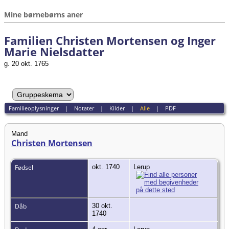
Mine børnebørns aner
Familien Christen Mortensen og Inger
Marie Nielsdatter
g. 20 okt. 1765
Familieoplysninger
|
Notater
|
Kilder
|
Alle
|
PDF
Mand
Christen Mortensen
Fødsel
okt. 1740
Lerup
Dåb
30 okt.
1740