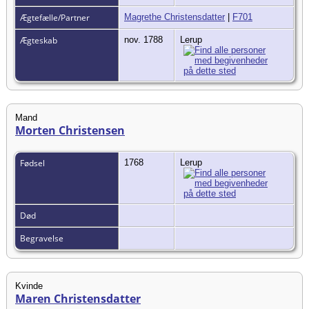
Ægtefælle/Partner
Magrethe Christensdatter
|
F701
Ægteskab
nov. 1788
Lerup
Mand
Morten Christensen
Fødsel
1768
Lerup
Død
Begravelse
Kvinde
Maren Christensdatter