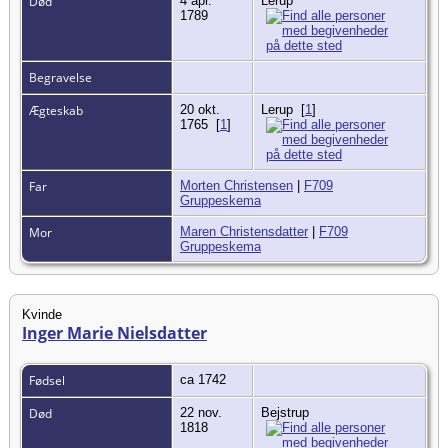
Død
4 apr.
Lerup
1789
Begravelse
Ægteskab
20 okt.
Lerup
[
1
]
1765
[
1
]
Far
Morten Christensen
|
F709
Gruppeskema
Mor
Maren Christensdatter
|
F709
Gruppeskema
Kvinde
Inger Marie Nielsdatter
Fødsel
ca 1742
Død
22 nov.
Bejstrup
1818