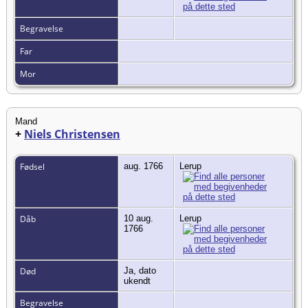
Begravelse
Far
Mor
Mand
+
Niels Christensen
Fødsel
aug. 1766
Lerup
Dåb
10 aug.
Lerup
1766
Død
Ja, dato
ukendt
Begravelse