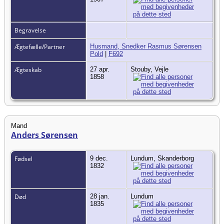
Begravelse
Ægtefælle/Partner
Husmand, Snedker Rasmus Sørensen
Pold
|
F692
Ægteskab
27 apr.
Stouby, Vejle
1858
Mand
Anders Sørensen
Fødsel
9 dec.
Lundum, Skanderborg
1832
Død
28 jan.
Lundum
1835