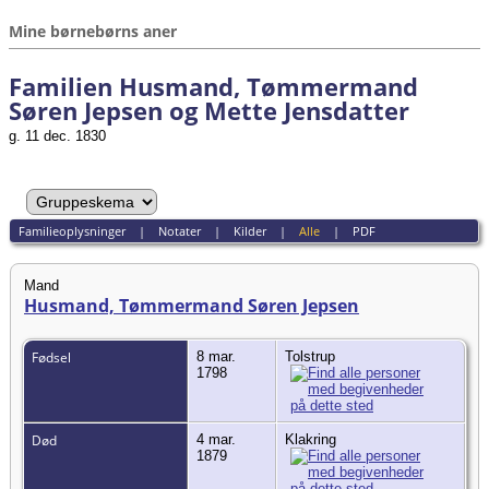
Mine børnebørns aner
Familien Husmand, Tømmermand
Søren Jepsen og Mette Jensdatter
g. 11 dec. 1830
Familieoplysninger
|
Notater
|
Kilder
|
Alle
|
PDF
Mand
Husmand, Tømmermand Søren Jepsen
Fødsel
8 mar.
Tolstrup
1798
Død
4 mar.
Klakring
1879