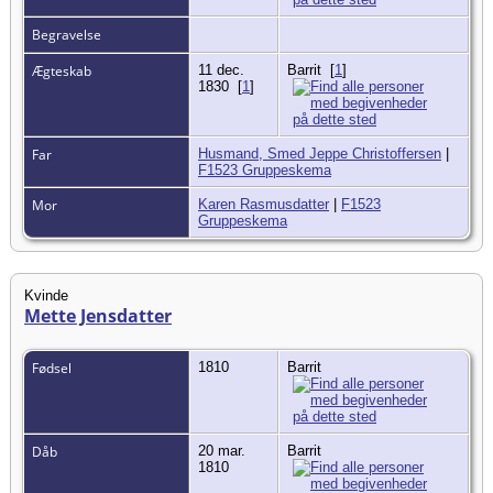
Begravelse
Ægteskab
11 dec.
Barrit
[
1
]
1830
[
1
]
Far
Husmand, Smed Jeppe Christoffersen
|
F1523 Gruppeskema
Mor
Karen Rasmusdatter
|
F1523
Gruppeskema
Kvinde
Mette Jensdatter
Fødsel
1810
Barrit
Dåb
20 mar.
Barrit
1810