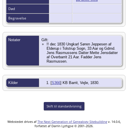
Død
Begravelse
Notater
Gift:
!! dec 1830 Ungkarl Søren Jeppesen af
Elderup i Tolstrup Sogn, 33 Aar og Gdmd.
Jens Rasmussens Datter Mette Jensdatter
af Overbarrit 21 Aar. Fadder Jens
Rasmussen.
Kilder
[
S366
] KB Barrit, Vejle, 1830.
Skift til standardvisning
Webstedet drives af
The Next Generation of Genealogy Sitebuilding
v. 14.0.6,
forfattet af Darrin Lythgoe © 2001-2026.