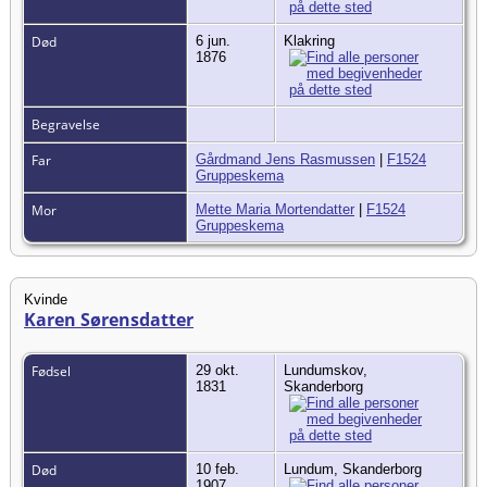
Død
6 jun.
Klakring
1876
Begravelse
Far
Gårdmand Jens Rasmussen
|
F1524
Gruppeskema
Mor
Mette Maria Mortendatter
|
F1524
Gruppeskema
Kvinde
Karen Sørensdatter
Fødsel
29 okt.
Lundumskov,
1831
Skanderborg
Død
10 feb.
Lundum, Skanderborg
1907