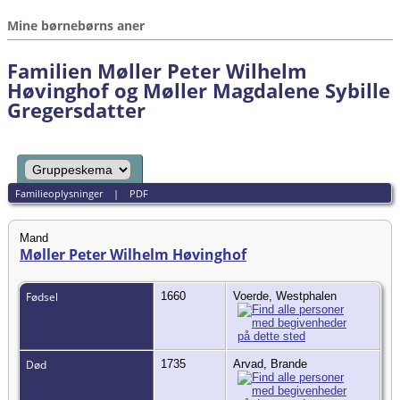
Mine børnebørns aner
Familien Møller Peter Wilhelm
Høvinghof og Møller Magdalene Sybille
Gregersdatter
Familieoplysninger
|
PDF
Mand
Møller Peter Wilhelm Høvinghof
Fødsel
1660
Voerde, Westphalen
Død
1735
Arvad, Brande