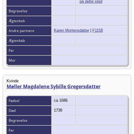
Begravelse
Ægteskab
Andre partnere
Karen Mortensdatter
|
F1158
Ægteskab
Far
Mor
Kvinde
Møller Magdalene Sybille Gregersdatter
Fødsel
ca 1686
Død
1738
Begravelse
Far