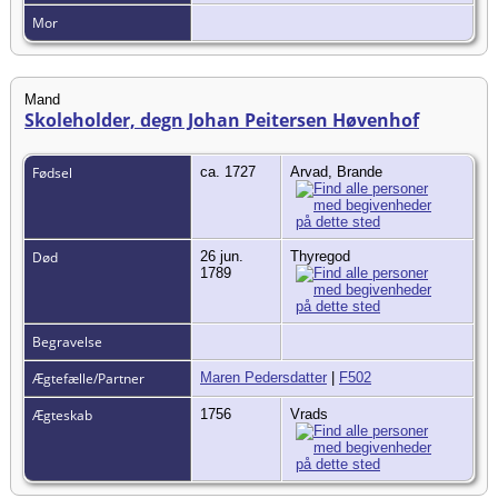
Mor
Mand
Skoleholder, degn Johan Peitersen Høvenhof
Fødsel
ca. 1727
Arvad, Brande
Død
26 jun.
Thyregod
1789
Begravelse
Ægtefælle/Partner
Maren Pedersdatter
|
F502
Ægteskab
1756
Vrads