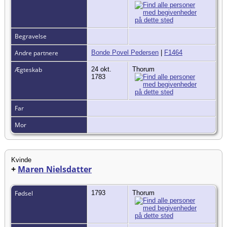
Begravelse
Andre partnere
Bonde Povel Pedersen
|
F1464
Ægteskab
24 okt.
Thorum
1783
Far
Mor
Kvinde
+
Maren Nielsdatter
Fødsel
1793
Thorum