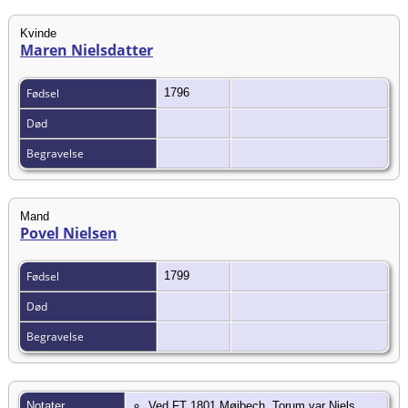
Kvinde
Maren Nielsdatter
Fødsel
1796
Død
Begravelse
Mand
Povel Nielsen
Fødsel
1799
Død
Begravelse
Notater
Ved FT 1801 Møjbech, Torum var Niels