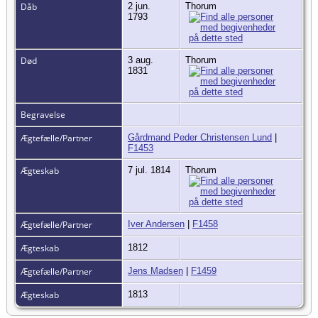
Dåb
2 jun.
Thorum
1793
Død
3 aug.
Thorum
1831
Begravelse
Ægtefælle/Partner
Gårdmand Peder Christensen Lund
|
F1453
Ægteskab
7 jul. 1814
Thorum
Ægtefælle/Partner
Iver Andersen
|
F1458
Ægteskab
1812
Ægtefælle/Partner
Jens Madsen
|
F1459
Ægteskab
1813