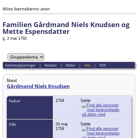
Mine børnebørns aner
Familien Gårdmand Niels Knudsen og
Mette Espensdatter
g. 2 mai 1792
Familieoplysninger
|
Notater
|
Kilder
|
Alle
|
PDF
Mand
Gårdmand Niels Knudsen
Fødsel
1759
Selde
Dåb
24 maj
Selde
1759