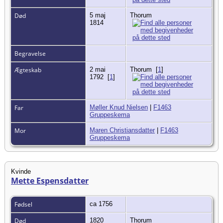
Død
5 maj
Thorum
1814
Begravelse
Ægteskab
2 mai
Thorum
[
1
]
1792
[
1
]
Far
Møller Knud Nielsen
|
F1463
Gruppeskema
Mor
Maren Christiansdatter
|
F1463
Gruppeskema
Kvinde
Mette Espensdatter
Fødsel
ca 1756
Død
1820
Thorum