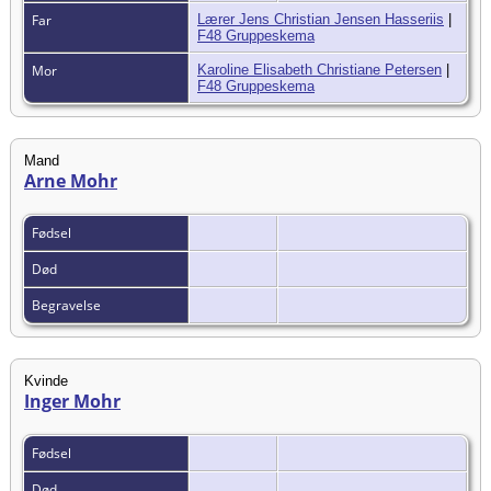
Far
Lærer Jens Christian Jensen Hasseriis
|
F48 Gruppeskema
Mor
Karoline Elisabeth Christiane Petersen
|
F48 Gruppeskema
Mand
Arne Mohr
Fødsel
Død
Begravelse
Kvinde
Inger Mohr
Fødsel
Død