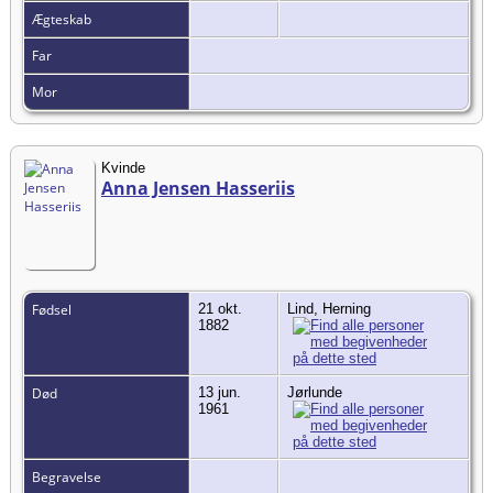
Ægteskab
Far
Mor
Kvinde
Anna Jensen Hasseriis
Fødsel
21 okt.
Lind, Herning
1882
Død
13 jun.
Jørlunde
1961
Begravelse