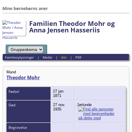
Mine børnebørns aner
Familien Theodor Mohr og
Anna Jensen Hasseriis
Familieoplysninger
|
Medie
|
Alle
|
PDF
Mand
Theodor Mohr
Fødsel
27 jan.
1871
Død
27 nov.
Jørlunde
1935
Begravelse