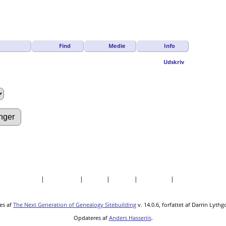
Find
Medie
Info
Udskriv
|
Dokumenter
|
Kirkegårde
|
Steder
|
Datoer
|
Rapporter
|
Kilder
es af
The Next Generation of Genealogy Sitebuilding
v. 14.0.6, forfattet af Darrin Lyth
Opdateres af
Anders Hasseriis
.