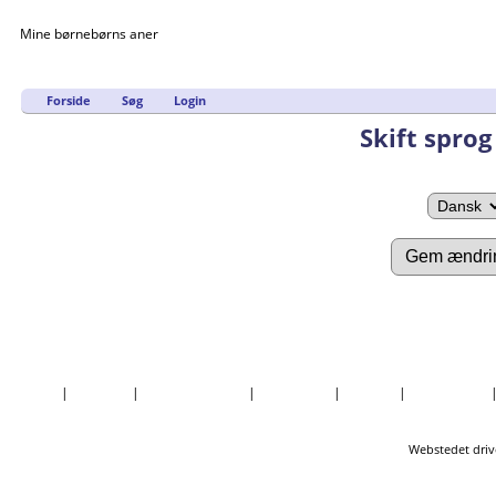
Mine børnebørns aner
Forside
Søg
Login
Skift sprog
Forside
|
Nyheder
|
Mest Eftersøgte
|
Efternavne
|
Billeder
|
Fortællinger
Webstedet driv