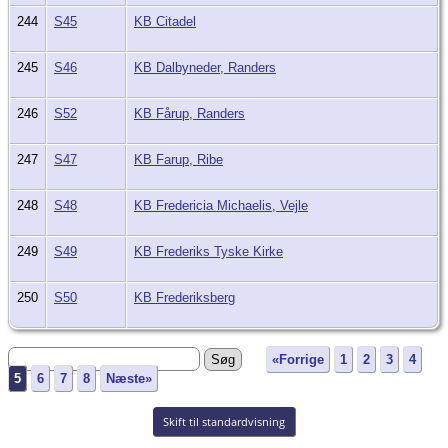
244
S45
KB Citadel
245
S46
KB Dalbyneder, Randers
246
S52
KB Fårup, Randers
247
S47
KB Farup, Ribe
248
S48
KB Fredericia Michaelis, Vejle
249
S49
KB Frederiks Tyske Kirke
250
S50
KB Frederiksberg
«Forrige
1
2
3
4
5
6
7
8
Næste»
Skift til standardvisning