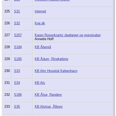
225
S31
Internet
226
S32
Kajj.dk
227
S207
Karen Rosenkrantz dagbøger og regnskaber
Annette Hoff
228
S184
KB Åbenrå
229
S185
KB Ådum, Ringkøbing
230
S33
KB Alm Hospital København
231
S34
KB Als
232
S186
KB Ålsø, Randers
233
S35
KB Alstrup, Ålborg