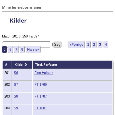
Mine børnebørns aner
Kilder
Match 201 til 250 fra 397
«Forrige
1
2
3
4
5
6
7
8
Næste»
#
Kilde-ID
Titel, Forfatter
201
S6
Finn Holbæk
202
S7
FT 1769
203
S8
FT 1787
204
S9
FT 1801