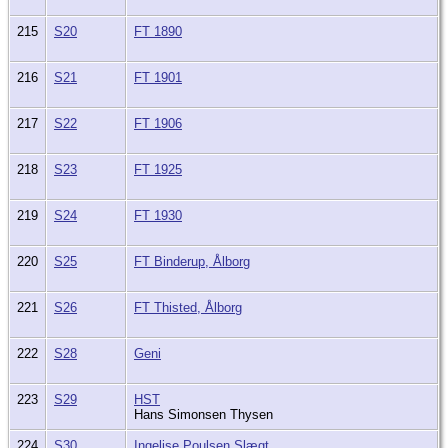
215
S20
FT 1890
216
S21
FT 1901
217
S22
FT 1906
218
S23
FT 1925
219
S24
FT 1930
220
S25
FT Binderup, Ålborg
221
S26
FT Thisted, Ålborg
222
S28
Geni
223
S29
HST
Hans Simonsen Thysen
224
S30
Ingelise Poulsen Slægt