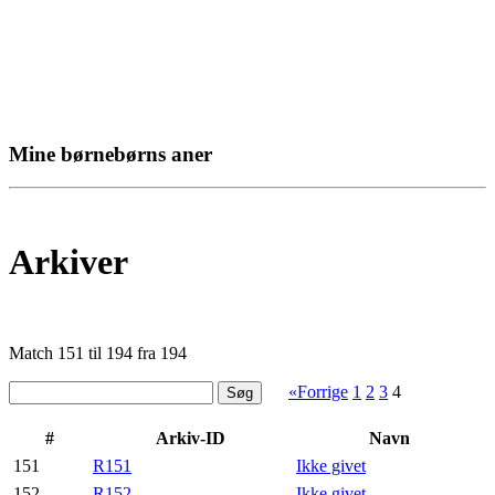
Mine børnebørns aner
Arkiver
Match 151 til 194 fra 194
«Forrige
1
2
3
4
#
Arkiv-ID
Navn
151
R151
Ikke givet
152
R152
Ikke givet