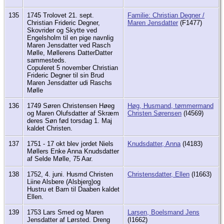
135
1745 Trolovet 21. sept.
Familie: Christian Degner /
Christian Frideric Degner,
Maren Jensdatter
(F1477)
Skovrider og Skytte ved
Engelsholm til en pige navnlig
Maren Jensdatter ved Rasch
Mølle, Møllerens DatterDatter
sammesteds.
Copuleret 5 november Christian
Frideric Degner til sin Brud
Maren Jensdatter udi Raschs
Mølle
136
1749 Søren Christensen Høeg
Høg, Husmand, tømmermand
og Maren Olufsdatter af Skræm
Christen Sørensen
(I4569)
deres Søn fød torsdag 1. Maj
kaldet Christen.
137
1751 - 17 okt blev jordet Niels
Knudsdatter, Anna
(I4183)
Møllers Enke Anna Knudsdatter
af Selde Mølle, 75 Aar.
138
1752, 4. juni. Husmd Christen
Christensdatter, Ellen
(I1663)
Liine Alsbere (Alsbjerg)og
Hustru et Barn til Daaben kaldet
Ellen.
139
1753 Lars Smed og Maren
Larsen, Boelsmand Jens
Jensdatter af Lørsted. Dreng
(I1662)