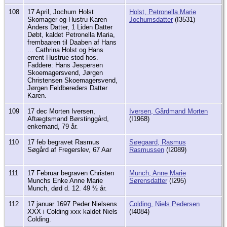
108
17 April, Jochum Holst
Holst, Petronella Marie
Skomager og Hustru Karen
Jochumsdatter
(I3531)
Anders Datter, 1 Liden Datter
Døbt, kaldet Petronella Maria,
frembaaren til Daaben af Hans
... Cathrina Holst og Hans
errent Hustrue stod hos.
Faddere: Hans Jespersen
Skoemagersvend, Jørgen
Christensen Skoemagersvend,
Jørgen Feldbereders Datter
Karen.
109
17 dec Morten Iversen,
Iversen, Gårdmand Morten
Aftægtsmand Børstinggård,
(I1968)
enkemand, 79 år.
110
17 feb begravet Rasmus
Søegaard, Rasmus
Søgård af Fregerslev, 67 Aar
Rasmussen
(I2089)
111
17 Februar begraven Christen
Munch, Anne Marie
Munchs Enke Anne Marie
Sørensdatter
(I295)
Munch, død d. 12. 49 ½ år.
112
17 januar 1697 Peder Nielsens
Colding, Niels Pedersen
XXX i Colding xxx kaldet Niels
(I4084)
Colding.