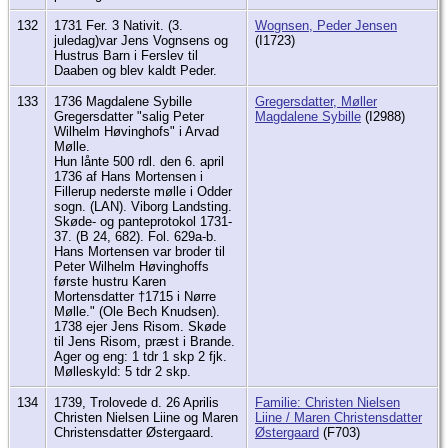
132
1731 Fer. 3 Nativit. (3.
Wognsen, Peder Jensen
juledag)var Jens Vognsens og
(I1723)
Hustrus Barn i Ferslev til
Daaben og blev kaldt Peder.
133
1736 Magdalene Sybille
Gregersdatter, Møller
Gregersdatter "salig Peter
Magdalene Sybille
(I2988)
Wilhelm Høvinghofs" i Arvad
Mølle.
Hun lånte 500 rdl. den 6. april
1736 af Hans Mortensen i
Fillerup nederste mølle i Odder
sogn. (LAN). Viborg Landsting.
Skøde- og panteprotokol 1731-
37. (B 24, 682). Fol. 629a-b.
Hans Mortensen var broder til
Peter Wilhelm Høvinghoffs
første hustru Karen
Mortensdatter †1715 i Nørre
Mølle." (Ole Bech Knudsen).
1738 ejer Jens Risom. Skøde
til Jens Risom, præst i Brande.
Ager og eng: 1 tdr 1 skp 2 fjk.
Mølleskyld: 5 tdr 2 skp.
134
1739, Trolovede d. 26 Aprilis
Familie: Christen Nielsen
Christen Nielsen Liine og Maren
Liine / Maren Christensdatter
Christensdatter Østergaard.
Østergaard
(F703)