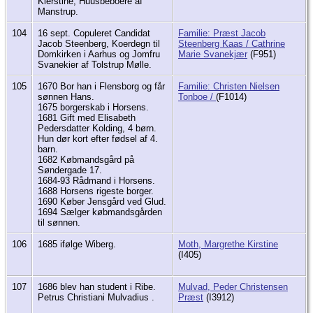
Kierstine, Huusbeboere af
Manstrup.
104
16 sept. Copuleret Candidat
Familie: Præst Jacob
Jacob Steenberg, Koerdegn til
Steenberg Kaas / Cathrine
Domkirken i Aarhus og Jomfru
Marie Svanekjær
(F951)
Svanekier af Tolstrup Mølle.
105
1670 Bor han i Flensborg og får
Familie: Christen Nielsen
sønnen Hans.
Tonboe /
(F1014)
1675 borgerskab i Horsens.
1681 Gift med Elisabeth
Pedersdatter Kolding, 4 børn.
Hun dør kort efter fødsel af 4.
barn.
1682 Købmandsgård på
Søndergade 17.
1684-93 Rådmand i Horsens.
1688 Horsens rigeste borger.
1690 Køber Jensgård ved Glud.
1694 Sælger købmandsgården
til sønnen.
106
1685 ifølge Wiberg.
Moth, Margrethe Kirstine
(I405)
107
1686 blev han student i Ribe.
Mulvad, Peder Christensen
Petrus Christiani Mulvadius .
Præst
(I3912)