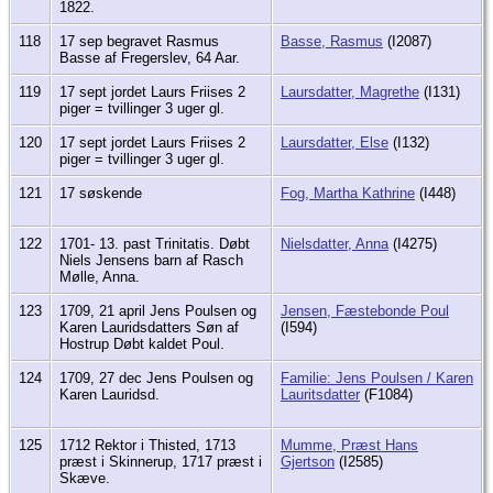
1822.
118
17 sep begravet Rasmus
Basse, Rasmus
(I2087)
Basse af Fregerslev, 64 Aar.
119
17 sept jordet Laurs Friises 2
Laursdatter, Magrethe
(I131)
piger = tvillinger 3 uger gl.
120
17 sept jordet Laurs Friises 2
Laursdatter, Else
(I132)
piger = tvillinger 3 uger gl.
121
17 søskende
Fog, Martha Kathrine
(I448)
122
1701- 13. past Trinitatis. Døbt
Nielsdatter, Anna
(I4275)
Niels Jensens barn af Rasch
Mølle, Anna.
123
1709, 21 april Jens Poulsen og
Jensen, Fæstebonde Poul
Karen Lauridsdatters Søn af
(I594)
Hostrup Døbt kaldet Poul.
124
1709, 27 dec Jens Poulsen og
Familie: Jens Poulsen / Karen
Karen Lauridsd.
Lauritsdatter
(F1084)
125
1712 Rektor i Thisted, 1713
Mumme, Præst Hans
præst i Skinnerup, 1717 præst i
Gjertson
(I2585)
Skæve.