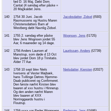
fød D. 16 Maj, Døbt Dom.
Cantat (4 søndag efter påske =
20 Maj)kaldet Jens.
140
1754 30 Juni. Jacob
Jacobsdatter, Zidsel
(I593)
Rasmussens og Hustru Maren
Christensdatters Barn af
Westberg døbt Navnlig Zidsel.
141
1755 2. søndag efter påske
Wognsen, Jens
(I1725)
blev Jens Wognsen jordet 55
Aar, 6 maaneder og 14 dage.
142
1756 Anders Laursen af
Lauritssøn, Anders
(I2739)
Manstrup, som døde d 13 Oct
blev jordet Dom 18 p Trinitatis.
Alder 77 Aar.
143
1758 10 sept blev Niels
Nielsdatter, Kiersten
(I2027)
Iversens af Vester Møjbæk,
hans Tvillinge Døtres Hjemme-
Daab publiceret og Confirmeret.
Den første næfnt Kirsten blev
baaren af xxx hustru i Hinnerup.
Og den anden næfnt Maren
blev baaren af XXX
Norringgaards hustru i
Floutrup.
144
1759 xxxx var Peder Wognsens
Pedersen, Jens
(I1695)