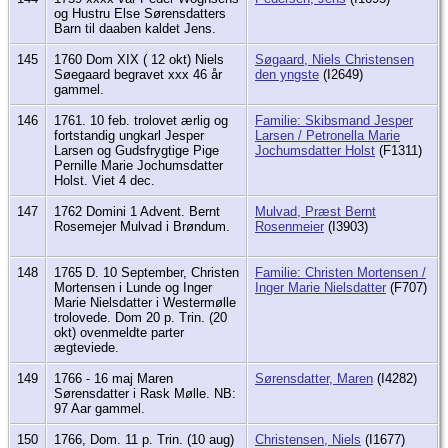
og Hustru Else Sørensdatters
Barn til daaben kaldet Jens.
145
1760 Dom XIX ( 12 okt) Niels
Søgaard, Niels Christensen
Søegaard begravet xxx 46 år
den yngste
(I2649)
gammel.
146
1761. 10 feb. trolovet ærlig og
Familie: Skibsmand Jesper
fortstandig ungkarl Jesper
Larsen / Petronella Marie
Larsen og Gudsfrygtige Pige
Jochumsdatter Holst
(F1311)
Pernille Marie Jochumsdatter
Holst. Viet 4 dec.
147
1762 Domini 1 Advent. Bernt
Mulvad, Præst Bernt
Rosemejer Mulvad i Brøndum.
Rosenmeier
(I3903)
148
1765 D. 10 September, Christen
Familie: Christen Mortensen /
Mortensen i Lunde og Inger
Inger Marie Nielsdatter
(F707)
Marie Nielsdatter i Westermølle
trolovede. Dom 20 p. Trin. (20
okt) ovenmeldte parter
ægteviede.
149
1766 - 16 maj Maren
Sørensdatter, Maren
(I4282)
Sørensdatter i Rask Mølle. NB:
97 Aar gammel.
150
1766, Dom. 11 p. Trin. (10 aug)
Christensen, Niels
(I1677)