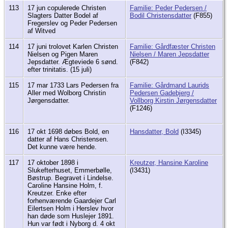
113
17 jun copulerede Christen
Familie: Peder Pedersen /
Slagters Datter Bodel af
Bodil Christensdatter
(F855)
Fregerslev og Peder Pedersen
af Witved
114
17 juni trolovet Karlen Christen
Familie: Gårdfæster Christen
Nielsen og Pigen Maren
Nielsen / Maren Jepsdatter
Jepsdatter. Ægteviede 6 sønd.
(F842)
efter trinitatis. (15 juli)
115
17 mar 1733 Lars Pedersen fra
Familie: Gårdmand Laurids
Aller med Wolborg Christin
Pedersen Gadebjerg /
Jørgensdatter.
Vollborg Kirstin Jørgensdatter
(F1246)
116
17 okt 1698 døbes Bold, en
Hansdatter, Bold
(I3345)
datter af Hans Christensen.
Det kunne være hende.
117
17 oktober 1898 i
Kreutzer, Hansine Karoline
Slukefterhuset, Emmerbølle,
(I3431)
Bøstrup. Begravet i Lindelse.
Caroline Hansine Holm, f.
Kreutzer. Enke efter
forhenværende Gaardejer Carl
Eilertsen Holm i Herslev hvor
han døde som Huslejer 1891.
Hun var født i Nyborg d. 4 okt