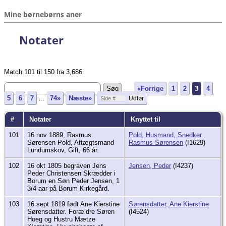
Mine børnebørns aner
Notater
Match 101 til 150 fra 3,686
«Forrige
1
2
3
4
5
6
7
...
74»
Næste»
#
Notater
Knyttet til
101
16 nov 1889, Rasmus
Pold, Husmand, Snedker
Sørensen Pold, Aftægtsmand
Rasmus Sørensen
(I1629)
Lundumskov, Gift, 66 år.
102
16 okt 1805 begraven Jens
Jensen, Peder
(I4237)
Peder Christensen Skrædder i
Borum en Søn Peder Jensen, 1
3/4 aar på Borum Kirkegård.
103
16 sept 1819 født Ane Kierstine
Sørensdatter, Ane Kierstine
Sørensdatter. Forældre Søren
(I4524)
Hoeg og Hustru Mætze