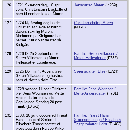
126
1721 Skærtorsdag, 10 apr.
Jensdatter, Maren
(I4259)
Jens Christensen i Bøgballe et
barn til daaben kaldet Maren.
127
1724 Nytårsdag dag hafde
Christiansdatter, Maren
Christian af Selde et barn til
(I4176)
dåben, navnlig Maren.
Madamen på Kielgaard bar
barnet. Knud var fæster på
Kielgård.
128
1726 D. 25 September blef
Familie: Søren Villadsen /
Søren Villadsen og Maren
Maren Hellesdatter
(F732)
Hellesdatter copulerede.
129
1726 Domini 4. Advent blev
Sørensdatter, Else
(I1724)
Søren Villadsens og hustrus
barn af Nøtten døbt Else.
130
1728 søndag 11 past Trinitatis
Familie: Jens Wognsen /
blef Jens Wognsen og Mette
Mette Andersdatter
(F731)
Andersdatter trolovede.
Copulerede Søndag 20 past
Trinit. (10 okt)
131
1730, 10 janu copulered Præst
Familie: Præst Hans
Hans Lunge af Sælde til
Sørensen Lunge / Elisabeth
Elisabeth Thøgersdatter af
Thøgersdatter Holst
(F1402)
præstegården i Farsoe Kirke.