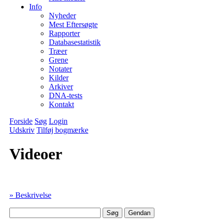
Info
Nyheder
Mest Eftersøgte
Rapporter
Databasestatistik
Træer
Grene
Notater
Kilder
Arkiver
DNA-tests
Kontakt
Forside
Søg
Login
Udskriv
Tilføj bogmærke
Videoer
» Beskrivelse