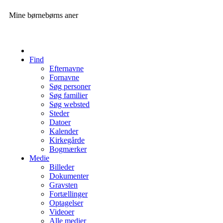
Mine børnebørns aner
Find
Efternavne
Fornavne
Søg personer
Søg familier
Søg websted
Steder
Datoer
Kalender
Kirkegårde
Bogmærker
Medie
Billeder
Dokumenter
Gravsten
Fortællinger
Optagelser
Videoer
Alle medier