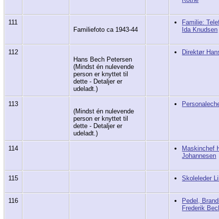
111
Familie: Tel
Familiefoto ca 1943-44
Ida Knudsen
112
Direktør Han
Hans Bech Petersen
(Mindst én nulevende
person er knyttet til
dette - Detaljer er
udeladt.)
113
Personaleche
(Mindst én nulevende
person er knyttet til
dette - Detaljer er
udeladt.)
114
Maskinchef H
Johannesen
115
Skoleleder Li
116
Pedel, Brand
Frederik Bec