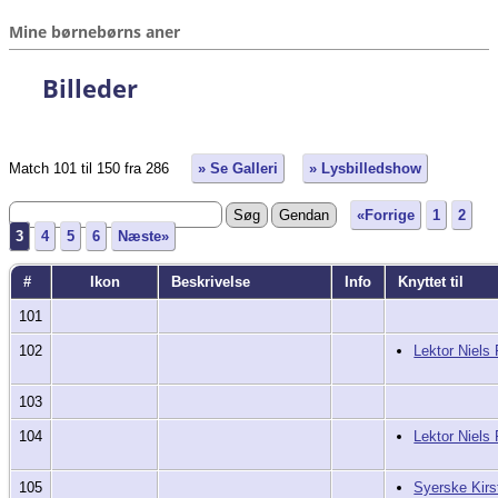
Mine børnebørns aner
Billeder
Match 101 til 150 fra 286
» Se Galleri
» Lysbilledshow
«Forrige
1
2
3
4
5
6
Næste»
#
Ikon
Beskrivelse
Info
Knyttet til
101
102
Lektor Niels
103
104
Lektor Niels
105
Syerske Kirs