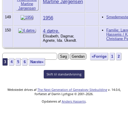
Martine Jørgensen
149
1956
Smedemester
150
4 døtre.
Familie: Lær
Hasseriis / K
Elisabeth, Dagmar,
Christiane P
Agnete, Ida. Ukendt.
«Forrige
1
2
3
4
5
6
Næste»
Skift til standardvisning
Webstedet drives af
The Next Generation of Genealogy Sitebuilding
v. 14.0.6,
forfattet af Darrin Lythgoe © 2001-2026.
Opdateres af
Anders Hasseriis
.