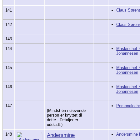
141
Claus Søren
142
Claus Søren
143
144
Maskinchef H
Johannesen
145
Maskinchef H
Johannesen
146
Maskinchef H
Johannesen
147
Personaleche
(Mindst én nulevende
person er knyttet til
dette - Detaljer er
udeladt.)
148
Andersmine
Andersmine 