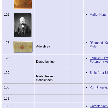
126
Møller Hans 
127
Rådmand, K
Adelsbrev
Mule
128
Familie: Før
Deres bryllup
Petersen / A
129
Skibsfører N
NIels Jessen
Sonnichsen
130
Ruth Hagelqu
131
132
Gårdejer Jen