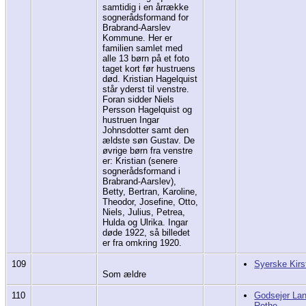
samtidig i en årrække
sognerådsformand for
Brabrand-Aarslev
Kommune. Her er
familien samlet med
alle 13 børn på et foto
taget kort før hustruens
død. Kristian Hagelquist
står yderst til venstre.
Foran sidder Niels
Persson Hagelquist og
hustruen Ingar
Johnsdotter samt den
ældste søn Gustav. De
øvrige børn fra venstre
er: Kristian (senere
sognerådsformand i
Brabrand-Aarslev),
Betty, Bertran, Karoline,
Theodor, Josefine, Otto,
Niels, Julius, Petrea,
Hulda og Ulrika. Ingar
døde 1922, så billedet
er fra omkring 1920.
109
Syerske Kirs
Som ældre
110
Godsejer La
Rothe