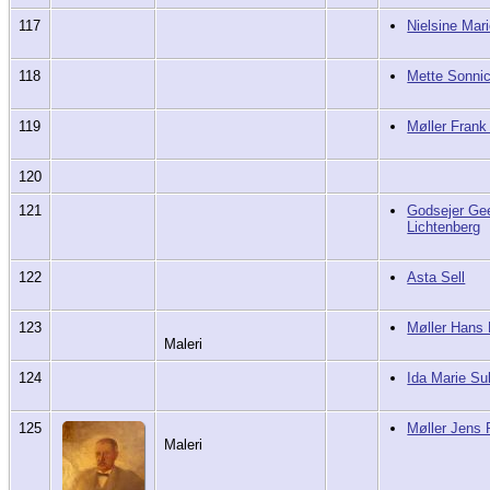
117
Nielsine Mar
118
Mette Sonni
119
Møller Frank
120
121
Godsejer Gee
Lichtenberg
122
Asta Sell
123
Møller Hans 
Maleri
124
Ida Marie Su
125
Møller Jens 
Maleri