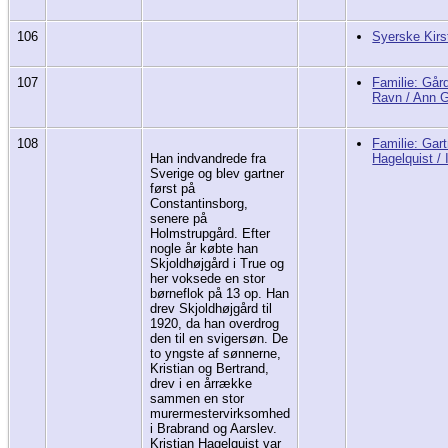
106
Syerske Kirs
107
Familie: Går
Ravn / Ann 
108
Familie: Gar
Han indvandrede fra
Hagelquist / 
Sverige og blev gartner
først på
Constantinsborg,
senere på
Holmstrupgård. Efter
nogle år købte han
Skjoldhøjgård i True og
her voksede en stor
børneflok på 13 op. Han
drev Skjoldhøjgård til
1920, da han overdrog
den til en svigersøn. De
to yngste af sønnerne,
Kristian og Bertrand,
drev i en årrække
sammen en stor
murermestervirksomhed
i Brabrand og Aarslev.
Kristian Hagelquist var