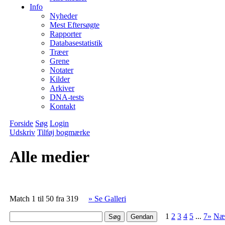
Info
Nyheder
Mest Eftersøgte
Rapporter
Databasestatistik
Træer
Grene
Notater
Kilder
Arkiver
DNA-tests
Kontakt
Forside
Søg
Login
Udskriv
Tilføj bogmærke
Alle medier
Match 1 til 50 fra 319
» Se Galleri
1
2
3
4
5
...
7»
Næ