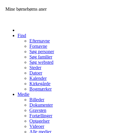
Mine børnebørns aner
Find
Efternavne
Fornavne
Søg personer
Søg familier
Søg websted
Steder
Datoer
Kalender
Kirkegårde
Bogmærker
Medie
Billeder
Dokumenter
Gravsten
Fortællinger
Optagelser
Videoer
Alle medier