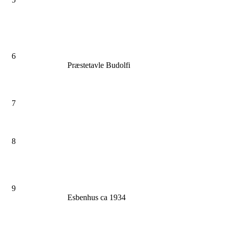
6
Præstetavle Budolfi
7
8
9
Esbenhus ca 1934