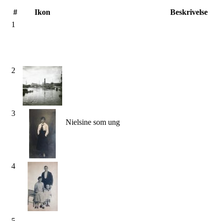
#
Ikon
Beskrivelse
1
2
3
Nielsine som ung
4
5