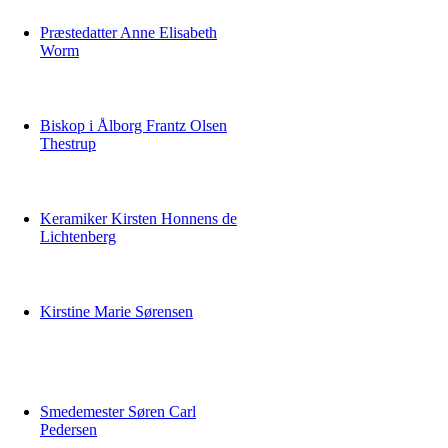
Præstedatter Anne Elisabeth
Worm
Biskop i Ålborg Frantz Olsen
Thestrup
Keramiker Kirsten Honnens de
Lichtenberg
Kirstine Marie Sørensen
Smedemester Søren Carl
Pedersen