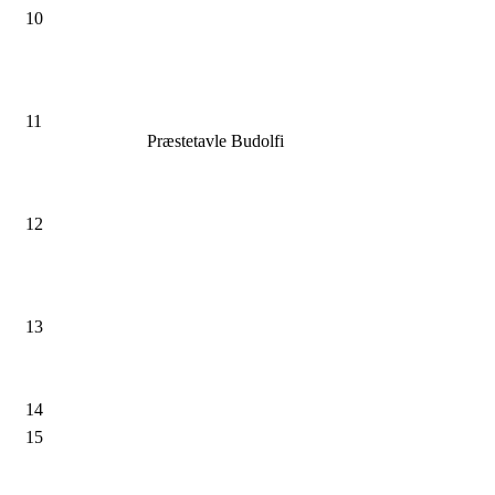
10
11
Præstetavle Budolfi
12
13
14
15